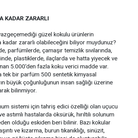
A KADAR ZARARLI
 vazgeçemediği güzel kokulu ürünlerin
a kadar zararlı olabileceğini biliyor muydunuz?
de, parfümlerde, çamaşır temizlik sıvılarında,
nde, plastiklerde, ilaçlarda ve hatta yiyecek ve
nan 5.000’den fazla koku verici madde var.
ma tek bir parfüm 500 sentetik kimyasal
arın büyük çoğunluğunun insan sağlığı üzerine
arak bilinmiyor.
um sistemi için tahriş edici özelliği olan uçucu
 ve astımlı hastalarda öksürük, hırıltılı solunum
den olduğu eskiden beri bilinir. Bazı kokular
ıntı ve kızarma, burun tıkanıklığı, sinüzit,