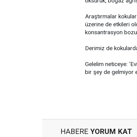
öksürük, boğaz ağrıs
Araştırmalar kokuları
üzerine de etkileri 
konsantrasyon bozukl
Derimiz de kokulardan
Gelelim neticeye: ‘Ev
bir şey de gelmiyor 
HABERE
YORUM KAT