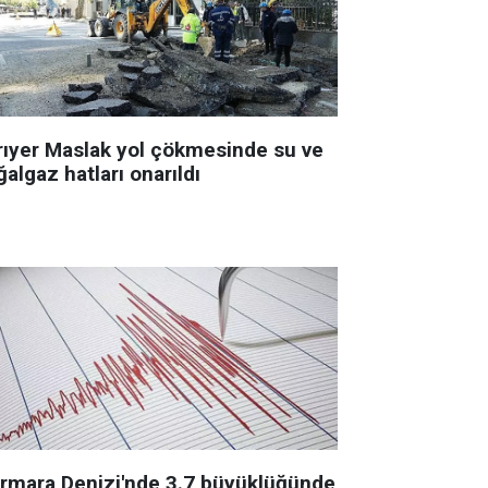
rıyer Maslak yol çökmesinde su ve
algaz hatları onarıldı
rmara Denizi'nde 3.7 büyüklüğünde