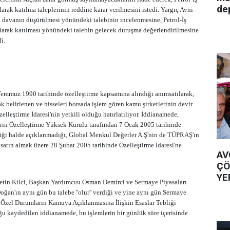
de
rak katılma taleplerinin reddine karar verilmesini istedi. Yargıç Avni
ın davanın düşürülmesi yönündeki talebinin incelenmesine, Petrol-İş
larak katılması yönündeki talebin gelecek duruşma değerlendirilmesine
i.
mmuz 1990 tarihinde özelleştirme kapsamına alındığı anımsatılarak,
arak belirlenen ve hisseleri borsada işlem gören kamu şirketlerinin devir
lleştirme İdaresi'nin yetkili olduğu hatırlatılıyor. İddianamede,
arın Özelleştirme Yüksek Kurulu tarafından 7 Ocak 2005 tarihinde
ği halde açıklanmadığı, Global Menkul Değerler A.Ş'nin de TÜPRAŞ'ın
satın almak üzere 28 Şubat 2005 tarihinde Özelleştirme İdaresi'ne
AV
ÇÖ
YE
etin Kilci, Başkan Yardımcısı Osman Demirci ve Sermaye Piyasaları
an'ın aynı gün bu talebe ''olur'' verdiği ve yine aynı gün Sermaye
 Özel Durumların Kamuya Açıklanmasına İlişkin Esaslar Tebliği
u kaydedilen iddianamede, bu işlemlerin bir günlük süre içerisinde