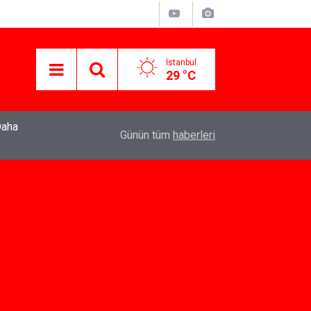
İstanbul
29 °C
22:37
Özlem Drahyalı Kimdir, Nereli ve Kaç Yaşındadır
Günün tüm
haberleri