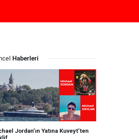
ncel
Haberleri
chael Jordan’ın Yatına Kuveyt’ten
lif