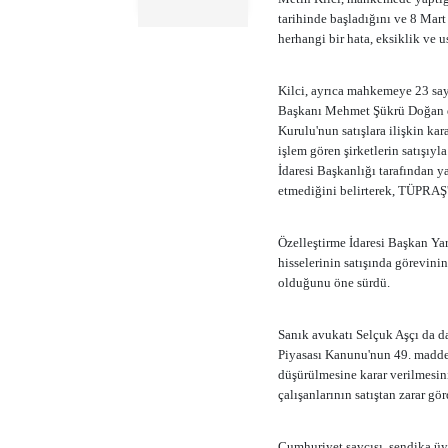
tarihinde başladığını ve 8 Mart
herhangi bir hata, eksiklik ve
Kilci, ayrıca mahkemeye 23 say
Başkanı Mehmet Şükrü Doğan da
Kurulu'nun satışlara ilişkin k
işlem gören şirketlerin satışıyl
İdaresi Başkanlığı tarafından ya
etmediğini belirterek, TÜPRAŞ'
Özelleştirme İdaresi Başkan Y
hisselerinin satışında görevinin
olduğunu öne sürdü.
Sanık avukatı Selçuk Aşçı da 
Piyasası Kanunu'nun 49. maddes
düşürülmesine karar verilmesini
çalışanlarının satıştan zarar gö
Cumhuriyet savcısı, sendika üye