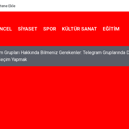
itene Ekle
NCEL
SIYASET
SPOR
KÜLTÜR SANAT
EĞITIM
ları: Haklarınızı Bilmek ve Koruma Altına Almak