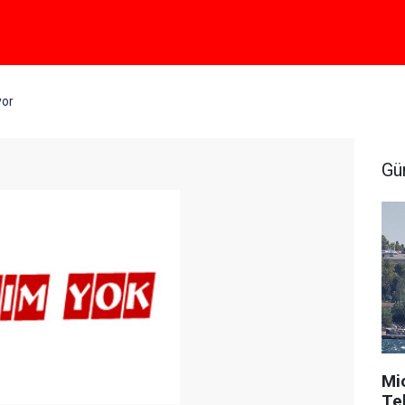
yor
Gü
Mi
Tek