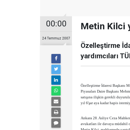
00:00
Metin Kilci 
24 Temmuz 2007
Özelleştirme İd
yardımcıları T
Özelleştirme İdaresi Başkanı 
Piyasaları Daire Başkanı Mehm
satışına ilişkin gerekli duyurul
yıl 6'şar aya kadar hapis istemi
Ankara 28. Asliye Ceza Mahkem
avukatları ile davaya müdahil o
Metin Kilci, mahkemede yaptığ