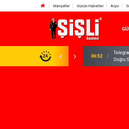
Manşetler
Günün Haberleri
Arşiv
S
GÜ
meniz Gerekenler: Telegram Gruplarında Daha
24
04:43
İş Dava