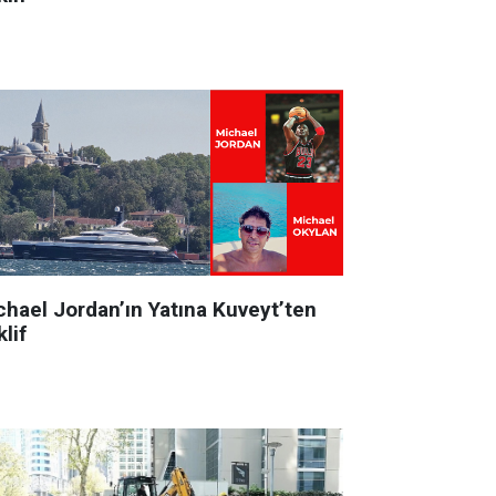
chael Jordan’ın Yatına Kuveyt’ten
lif