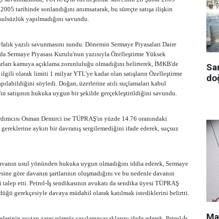
 2005 tarihinde sonlandığını anımsatarak, bu süreçte satışa ilişkin
 usulsüzlük yapılmadığını savundu.
falık yazılı savunmasını sundu. Dönemin Sermaye Piyasaları Daire
 Sermaye Piyasası Kurulu'nun yazısıyla Özelleştirme Yüksek
ararları kamuya açıklama zorunluluğu olmadığını belirterek, İMKB'de
Sa
a ilgili olarak limiti 1 milyar YTL'ye kadar olan satışların Özelleştirme
doğ
pılabildiğini söyledi. Doğan, üzerlerine atılı suçlamaları kabul
ın satışının hukuka uygun bir şekilde gerçekleştirildiğini savundu.
ardımcısı Osman Demirci ise TÜPRAŞ'ın yüzde 14.76 oranındaki
 gereklerine aykırı bir davranış sergilemediğini ifade ederek, suçsuz
davanın usul yönünden hukuka uygun olmadığını iddia ederek, Sermaye
ine göre davanın şartlarının oluşmadığını ve bu nedenle davanın
 talep etti. Petrol-İş sendikasının avukatı da sendika üyesi TÜPRAŞ
rdüğü gerekçesiyle davaya müdahil olarak katılmak istediklerini belirtti.
Ma
lerinin suçtan zarar görmüş sayılamayacaklarını ifade ederek, Petrol-İş