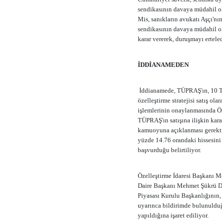
sendikasının davaya müdahil ola
Mis, sanıkların avukatı Aşçı'n
sendikasının davaya müdahil o
karar vererek, duruşmayı erteled
İDDİANAMEDEN
İddianamede, TÜPRAŞ'ın, 10 Te
özelleştirme stratejisi satış ol
işlemlerinin onaylanmasında Öze
TÜPRAŞ'ın satışına ilişkin kar
kamuoyuna açıklanması gerekti
yüzde 14.76 orandaki hissesini 
başvurduğu belirtiliyor.
Özelleştirme İdaresi Başkanı M
Daire Başkanı Mehmet Şükrü Doğ
Piyasası Kurulu Başkanlığının,
uyarınca bildirimde bulunulduğ
yapıldığına işaret ediliyor.