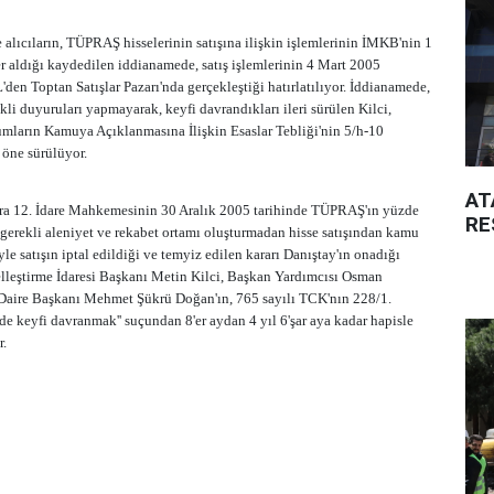
ve alıcıların, TÜPRAŞ hisselerinin satışına ilişkin işlemlerinin İMKB'nin 1
r aldığı kaydedilen iddianamede, satış işlemlerinin 4 Mart 2005
'den Toptan Satışlar Pazarı'nda gerçekleştiği hatırlatılıyor. İddianamede,
kli duyuruları yapmayarak, keyfi davrandıkları ileri sürülen Kilci,
mların Kamuya Açıklanmasına İlişkin Esaslar Tebliği'nin 5/h-10
 öne sürülüyor.
AT
a 12. İdare Mahkemesinin 30 Aralık 2005 tarihinde TÜPRAŞ'ın yüzde
RE
'gerekli aleniyet ve rekabet ortamı oluşturmadan hisse satışından kamu
yle satışın iptal edildiği ve temyiz edilen kararı Danıştay'ın onadığı
zelleştirme İdaresi Başkanı Metin Kilci, Başkan Yardımcısı Osman
 Daire Başkanı Mehmet Şükrü Doğan'ın, 765 sayılı TCK'nın 228/1.
e keyfi davranmak'' suçundan 8'er aydan 4 yıl 6'şar aya kadar hapisle
r.