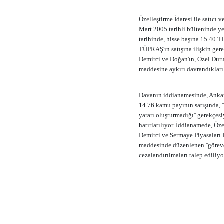
Özelleştirme İdaresi ile satıcı 
Mart 2005 tarihli bülteninde ye
tarihinde, hisse başına 15.40 TL
TÜPRAŞ'ın satışına ilişkin gere
Demirci ve Doğan'ın, Özel Duru
maddesine aykırı davrandıkları
Davanın iddianamesinde, Ankar
14.76 kamu payının satışında, '
yararı oluşturmadığı'' gerekçesi
hatırlatılıyor. İddianamede, Ö
Demirci ve Sermaye Piyasaları
maddesinde düzenlenen ''görevd
cezalandırılmaları talep ediliyo