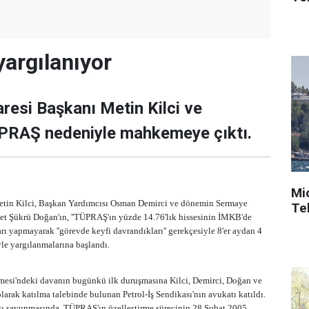
yargılanıyor
aresi Başkanı Metin Kilci ve
ÜPRAŞ nedeniyle mahkemeye çıktı.
Mi
Metin Kilci, Başkan Yardımcısı Osman Demirci ve dönemin Sermaye
Tek
et Şükrü Doğan'ın, ''TÜPRAŞ'ın yüzde 14.76'lık hissesinin İMKB'de
arı yapmayarak ''görevde keyfi davrandıkları'' gerekçesiyle 8'er aydan 4
yle yargılanmalarına başlandı.
esi'ndeki davanın bugünkü ilk duruşmasına Kilci, Demirci, Doğan ve
larak katılma talebinde bulunan Petrol-İş Sendikası'nın avukatı katıldı.
ı savunmasında, TÜPRAŞ'ın özelleştirme sürecinin 28 Şubat 2005