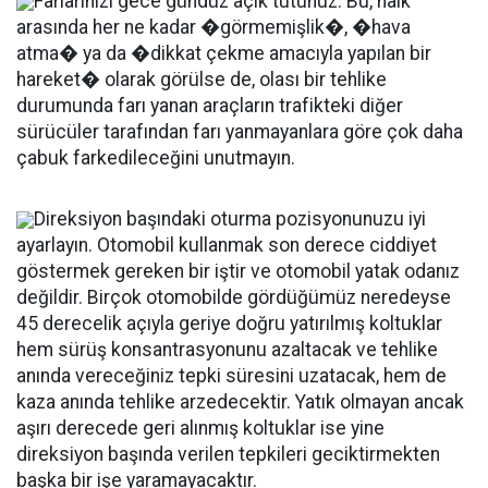
Farlarınızı gece gündüz açık tutunuz. Bu, halk
arasında her ne kadar �görmemişlik�, �hava
atma� ya da �dikkat çekme amacıyla yapılan bir
hareket� olarak görülse de, olası bir tehlike
durumunda farı yanan araçların trafikteki diğer
sürücüler tarafından farı yanmayanlara göre çok daha
çabuk farkedileceğini unutmayın.
Direksiyon başındaki oturma pozisyonunuzu iyi
ayarlayın. Otomobil kullanmak son derece ciddiyet
göstermek gereken bir iştir ve otomobil yatak odanız
değildir. Birçok otomobilde gördüğümüz neredeyse
45 derecelik açıyla geriye doğru yatırılmış koltuklar
hem sürüş konsantrasyonunu azaltacak ve tehlike
anında vereceğiniz tepki süresini uzatacak, hem de
kaza anında tehlike arzedecektir. Yatık olmayan ancak
aşırı derecede geri alınmış koltuklar ise yine
direksiyon başında verilen tepkileri geciktirmekten
başka bir işe yaramayacaktır.