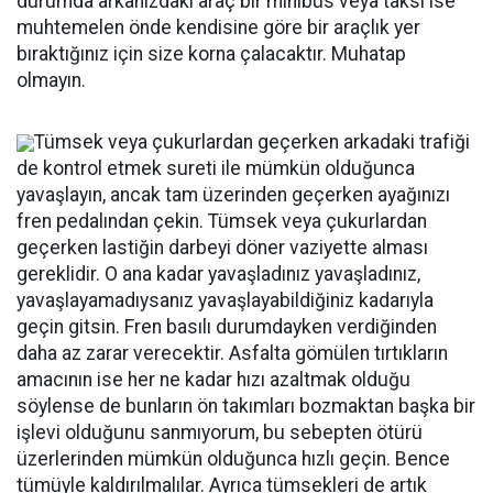
durumda arkanızdaki araç bir minibüs veya taksi ise
muhtemelen önde kendisine göre bir araçlık yer
bıraktığınız için size korna çalacaktır. Muhatap
olmayın.
Tümsek veya çukurlardan geçerken arkadaki trafiği
de kontrol etmek sureti ile mümkün olduğunca
yavaşlayın, ancak tam üzerinden geçerken ayağınızı
fren pedalından çekin. Tümsek veya çukurlardan
geçerken lastiğin darbeyi döner vaziyette alması
gereklidir. O ana kadar yavaşladınız yavaşladınız,
yavaşlayamadıysanız yavaşlayabildiğiniz kadarıyla
geçin gitsin. Fren basılı durumdayken verdiğinden
daha az zarar verecektir. Asfalta gömülen tırtıkların
amacının ise her ne kadar hızı azaltmak olduğu
söylense de bunların ön takımları bozmaktan başka bir
işlevi olduğunu sanmıyorum, bu sebepten ötürü
üzerlerinden mümkün olduğunca hızlı geçin. Bence
tümüyle kaldırılmalılar. Ayrıca tümsekleri de artık