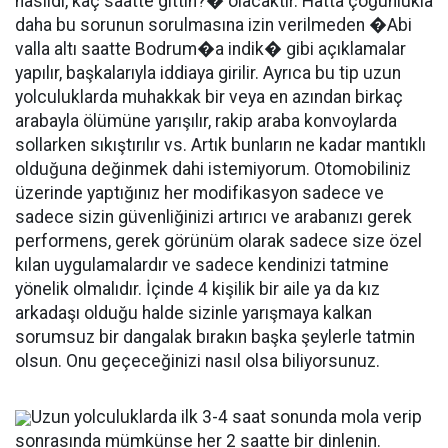
nasıldı, kaç saatte gittin?� olacaktır. Hatta çoğunlukla
daha bu sorunun sorulmasına izin verilmeden �Abi
valla altı saatte Bodrum�a indik� gibi açıklamalar
yapılır, başkalarıyla iddiaya girilir. Ayrıca bu tip uzun
yolculuklarda muhakkak bir veya en azından birkaç
arabayla ölümüne yarışılır, rakip araba konvoylarda
sollarken sıkıştırılır vs. Artık bunların ne kadar mantıklı
olduğuna değinmek dahi istemiyorum. Otomobiliniz
üzerinde yaptığınız her modifikasyon sadece ve
sadece sizin güvenliğinizi artırıcı ve arabanızı gerek
performens, gerek görünüm olarak sadece size özel
kılan uygulamalardır ve sadece kendinizi tatmine
yönelik olmalıdır. İçinde 4 kişilik bir aile ya da kız
arkadaşı olduğu halde sizinle yarışmaya kalkan
sorumsuz bir dangalak bırakın başka şeylerle tatmin
olsun. Onu geçeceğinizi nasıl olsa biliyorsunuz.
Uzun yolculuklarda ilk 3-4 saat sonunda mola verip
sonrasında mümkünse her 2 saatte bir dinlenin.