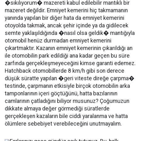
�sıkılıyorum� mazereti kabul edilebilir mantıklı bir
mazeret değildir. Emniyet kemerini hiç takmamanın
yanında yapılan bir diğer hata da emniyet kemerini
otoyolda takmak, ancak şehir içinde ya da gidilecek
semte yaklaşıldığında �nasıl olsa geldik� mantığıyla
otomobil henüz durmadan emniyet kemerini
çıkartmaktır. Kazanın emniyet kemerinin çıkarıldığı an
ile otomobilin park edildiği ana kadar geçen bu süre
zarfında gerçekleşmeyeceğini kimse garanti edemez.
Hatchback otomobillerde 8 km/h gibi son derece
düşük süratte yapılan �geri viteste direğe çarpma�
testinde, çarpmanın etkisiyle birçok otomobilin arka
tamponlarının içeri göçtüğünü, hatta bazılarının
camlarının çatladığını biliyor musunuz? Çoğumuzun
dikkate almaya değer görmediği süratlerde
gerçekleşen kazaların bile ciddi yaralanma ve hatta
ölümlere sebebiyet verebileceğini unutmayalım.