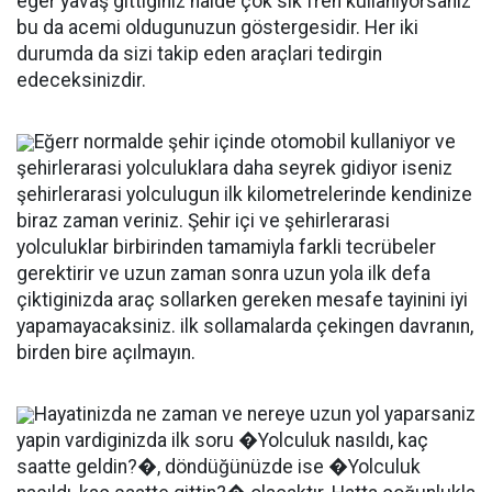
eger yavaş gittiginiz halde çok sik fren kullaniyorsaniz
bu da acemi oldugunuzun göstergesidir. Her iki
durumda da sizi takip eden araçlari tedirgin
edeceksinizdir.
Eğerr normalde şehir içinde otomobil kullaniyor ve
şehirlerarasi yolculuklara daha seyrek gidiyor iseniz
şehirlerarasi yolculugun ilk kilometrelerinde kendinize
biraz zaman veriniz. Şehir içi ve şehirlerarasi
yolculuklar birbirinden tamamiyla farkli tecrübeler
gerektirir ve uzun zaman sonra uzun yola ilk defa
çiktiginizda araç sollarken gereken mesafe tayinini iyi
yapamayacaksiniz. ilk sollamalarda çekingen davranın,
birden bire açılmayın.
Hayatinizda ne zaman ve nereye uzun yol yaparsaniz
yapin vardiginizda ilk soru �Yolculuk nasıldı, kaç
saatte geldin?�, döndüğünüzde ise �Yolculuk