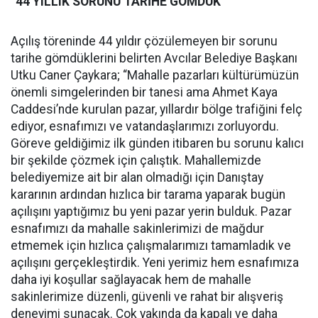
“44 YILLIK SORUNU TARİHE GÖMDÜK”
Açılış töreninde 44 yıldır çözülemeyen bir sorunu
tarihe gömdüklerini belirten Avcılar Belediye Başkanı
Utku Caner Çaykara; “Mahalle pazarları kültürümüzün
önemli simgelerinden bir tanesi ama Ahmet Kaya
Caddesi’nde kurulan pazar, yıllardır bölge trafiğini felç
ediyor, esnafımızı ve vatandaşlarımızı zorluyordu.
Göreve geldiğimiz ilk günden itibaren bu sorunu kalıcı
bir şekilde çözmek için çalıştık. Mahallemizde
belediyemize ait bir alan olmadığı için Danıştay
kararının ardından hızlıca bir tarama yaparak bugün
açılışını yaptığımız bu yeni pazar yerin bulduk. Pazar
esnafımızı da mahalle sakinlerimizi de mağdur
etmemek için hızlıca çalışmalarımızı tamamladık ve
açılışını gerçekleştirdik. Yeni yerimiz hem esnafımıza
daha iyi koşullar sağlayacak hem de mahalle
sakinlerimize düzenli, güvenli ve rahat bir alışveriş
deneyimi sunacak. Çok yakında da kapalı ve daha