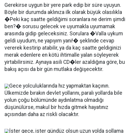
Gerekirse uygun bir yere park edip bir süre uyuyun.
Böyle bir durumda aklınıza ilk olarak büyük olasılıkla
�Peki kaç saatte geldiğimi soranlara ne derim şimdi
ben?� sorusu gelecek ve uyumakla uyumamak
arasında gidip geleceksiniz. Sorulara �Valla uykum
geldi uyudum, ne yapıyım yani!� şeklinde cevap
vererek kestirip atabilir, ya da kaç saatte geldiginizi
merak edenlere en kötü ihtimalle yalan söyleyerek
yirtabilirsiniz. Aynaya asili CD�ler azaldığına göre, bu
bakış açısı da bir gün mutlaka değişecektir.
Gece yolculuklarında hız yapmaktan kaçının.
Ülkemizde bırakın devlet yollarını, paralı yollarda bile
yolun çoğu bölümünde aydınlatma olmadığı
düşünülürse, makul bir hızda gitmek hayatınız
açısından daha az riskli olacaktır.
İster gece, ister gündüz olsun uzun yolda sollama