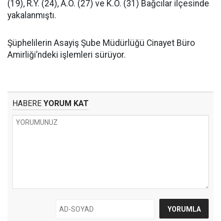
(19), R.Y. (24), A.Ö. (27) ve K.Ö. (31) Bağcılar ilçesinde
yakalanmıştı.
Şüphelilerin Asayiş Şube Müdürlüğü Cinayet Büro
Amirliği’ndeki işlemleri sürüyor.
HABERE
YORUM KAT