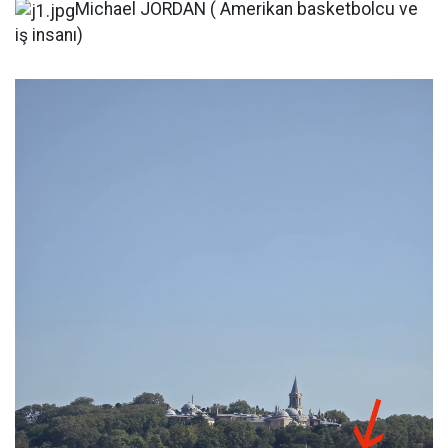
Michael JORDAN ( Amerikan basketbolcu ve
iş insanı)