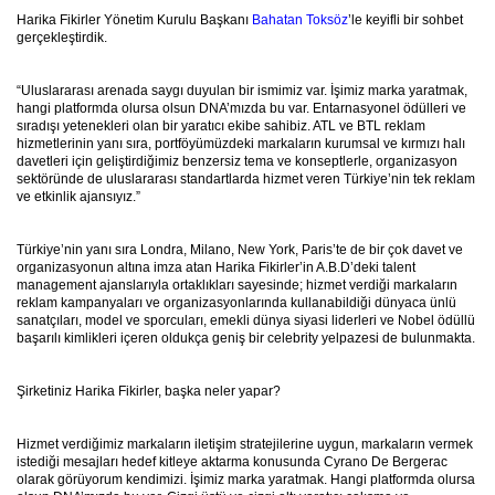
Harika Fikirler Yönetim Kurulu Başkanı
Bahatan Toksöz
’le keyifli bir sohbet
gerçekleştirdik.
“Uluslararası arenada saygı duyulan bir ismimiz var. İşimiz marka yaratmak,
hangi platformda olursa olsun DNA’mızda bu var. Entarnasyonel ödülleri ve
sıradışı yetenekleri olan bir yaratıcı ekibe sahibiz. ATL ve BTL reklam
hizmetlerinin yanı sıra, portföyümüzdeki markaların kurumsal ve kırmızı halı
davetleri için geliştirdiğimiz benzersiz tema ve konseptlerle, organizasyon
sektöründe de uluslararası standartlarda hizmet veren Türkiye’nin tek reklam
ve etkinlik ajansıyız.”
Türkiye’nin yanı sıra Londra, Milano, New York, Paris’te de bir çok davet ve
organizasyonun altına imza atan Harika Fikirler’in A.B.D’deki talent
management ajanslarıyla ortaklıkları sayesinde; hizmet verdiği markaların
reklam kampanyaları ve organizasyonlarında kullanabildiği dünyaca ünlü
sanatçıları, model ve sporcuları, emekli dünya siyasi liderleri ve Nobel ödüllü
başarılı kimlikleri içeren oldukça geniş bir celebrity yelpazesi de bulunmakta.
Şirketiniz Harika Fikirler, başka neler yapar?
Hizmet verdiğimiz markaların iletişim stratejilerine uygun, markaların vermek
istediği mesajları hedef kitleye aktarma konusunda Cyrano De Bergerac
olarak görüyorum kendimizi. İşimiz marka yaratmak. Hangi platformda olursa