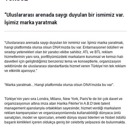
“Uluslararası arenada saygı duyulan bir ismimiz var.
İşimiz marka yaratmak
“Uluslararası arenada saygı duyulan bir ismimiz var. İşimiz marka yaratmak,
hangi platformda olursa olsun DNA’mızda bu var. Entarnasyonel ödülleri ve
sıradışı yetenekleri olan bir yaratıcı ekibe sahibiz. ATL ve BTL reklam
hizmetlerinin yanı sıra, portföyümüzdeki markaların kurumsal ve kırmızı halı
davetleri için geliştirdiğimiz benzersiz tema ve konseptlerle, organizasyon
sektöründe de uluslararası standartlarda hizmet veren Türkiye’nin tek reklam
ve etkinlik ajansıyız.”
“Marka yaratmak... Hangi platformda olursa olsun DNA’mızda bu var”.
Türkiye’nin yanı sıra Londra, Milano, New York, Paris’te de bir çok davet ve
organizasyonun altına imza atan Harika Fikirler’in A.B.D’deki talent
management ajanslarıyla ortaklıkları sayesinde; hizmet verdiği markaların
reklam kampanyaları ve organizasyonlarında kullanabildiği dünyaca ünlü
sanatçıları, model ve sporcuları, emekli dünya siyasi liderleri ve Nobel ödüllü
başarılı kimlikleri içeren oldukça geniş bir celebrity yelpazesi de bulunmakta.