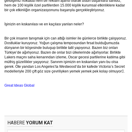
geldiğimiz noktada hem bir reklam ajansı olarak üstün başarılara sahibiz,
hem de 100 kişilik özel partilerden 15.000 kişilik kurumsal etkinliklere kadar
bir çok etkinliğin organizasyonunu başarıyla gerçekleştiriyoruz.
İşinizin en kıskanılası ve en kaçılası yanları neler?
Bir çok insanın tanışmak için can attığı isimler ile günlerce birlikte çalışıyoruz.
Dostluklar kuruyoruz. Yoğun çalışma temposundan fırsat bulduğumuzda
dünyanın bir köşesinde buluşup birlikte tatil yapıyoruz. Bazen biz onları
Türkiye’de ağırlıyoruz. Bazen de onlar bizi ülkelerinde ağırlıyorlar. Birlikte
Lakers maçını saha kenarından izleme, Oscar gecesi partilerine katılma gibi
müthiş güzellikler yaşıyoruz. Sanırım işimizin en kıskanılan yanı bu olsa
gerek. Öte yandan Los Angeles’ta Westwood’da bir kafede Victoria’s Secret
modelleriyle 200 çift göz size çevriliyken yemek yemek pek kolay olmuyor.
Great Ideas Global
HABERE
YORUM KAT