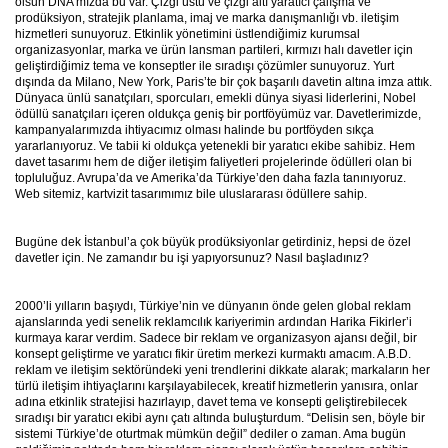
olsun DNA’mızda bu var. Çizgi üstü ve çizgi altı yaratıcı çalışma ve
prodüksiyon, stratejik planlama, imaj ve marka danışmanlığı vb. iletişim
hizmetleri sunuyoruz. Etkinlik yönetimini üstlendiğimiz kurumsal
organizasyonlar, marka ve ürün lansman partileri, kırmızı halı davetler için
geliştirdiğimiz tema ve konseptler ile sıradışı çözümler sunuyoruz. Yurt
dışında da Milano, New York, Paris’te bir çok başarılı davetin altına imza attık.
Dünyaca ünlü sanatçıları, sporcuları, emekli dünya siyasi liderlerini, Nobel
ödüllü sanatçıları içeren oldukça geniş bir portföyümüz var. Davetlerimizde,
kampanyalarımızda ihtiyacımız olması halinde bu portföyden sıkça
yararlanıyoruz. Ve tabii ki oldukça yetenekli bir yaratıcı ekibe sahibiz. Hem
davet tasarımı hem de diğer iletişim faliyetleri projelerinde ödülleri olan bi
topluluğuz. Avrupa’da ve Amerika’da Türkiye’den daha fazla tanınıyoruz.
Web sitemiz, kartvizit tasarımımız bile uluslararası ödüllere sahip.
Bugüne dek İstanbul’a çok büyük prodüksiyonlar getirdiniz, hepsi de özel
davetler için. Ne zamandır bu işi yapıyorsunuz? Nasıl başladınız?
2000’li yılların başıydı, Türkiye’nin ve dünyanın önde gelen global reklam
ajanslarında yedi senelik reklamcılık kariyerimin ardından Harika Fikirler’i
kurmaya karar verdim. Sadece bir reklam ve organizasyon ajansı değil, bir
konsept geliştirme ve yaratıcı fikir üretim merkezi kurmaktı amacım. A.B.D.
reklam ve iletişim sektöründeki yeni trendlerini dikkate alarak; markaların her
türlü iletişim ihtiyaçlarını karşılayabilecek, kreatif hizmetlerin yanısıra, onlar
adına etkinlik stratejisi hazırlayıp, davet tema ve konsepti geliştirebilecek
sıradışı bir yaratıcı ekibi aynı çatı altında buluşturdum. “Delisin sen, böyle bir
sistemi Türkiye’de oturtmak mümkün değil” dediler o zaman. Ama bugün