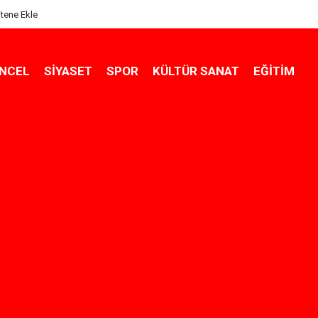
itene Ekle
NCEL
SIYASET
SPOR
KÜLTÜR SANAT
EĞITIM