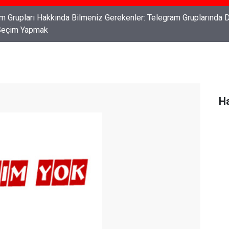
ları: Haklarınızı Bilmek ve Koruma Altına Almak
Ha