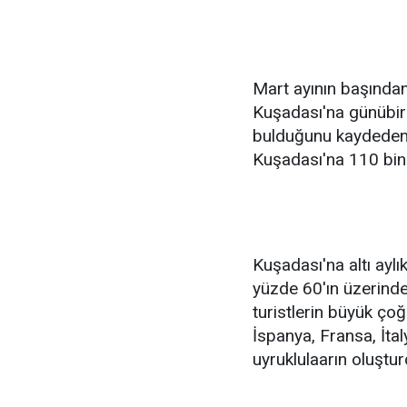
Mart ayının başından
Kuşadası'na günübirli
bulduğunu kaydeden ye
Kuşadası'na 110 bin 5
Kuşadası'na altı ayl
yüzde 60'ın üzerinde 
turistlerin büyük ço
İspanya, Fransa, İta
uyruklulaarın oluştur