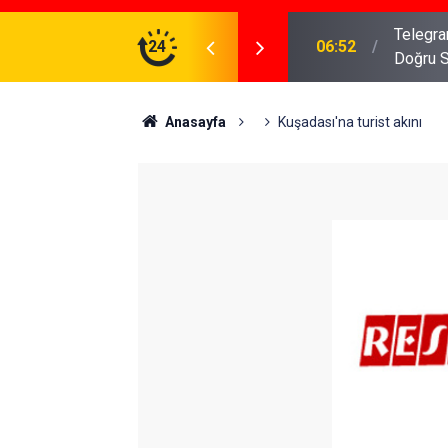
meniz Gerekenler: Telegram Gruplarında Daha
24
04:43
İş Dava
Anasayfa
Kuşadası'na turist akını