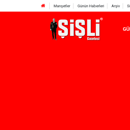
Manşetler
Günün Haberleri
Arşiv
S
GÜ