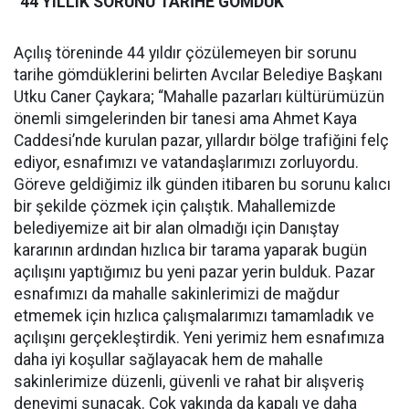
“44 YILLIK SORUNU TARİHE GÖMDÜK”
Açılış töreninde 44 yıldır çözülemeyen bir sorunu
tarihe gömdüklerini belirten Avcılar Belediye Başkanı
Utku Caner Çaykara; “Mahalle pazarları kültürümüzün
önemli simgelerinden bir tanesi ama Ahmet Kaya
Caddesi’nde kurulan pazar, yıllardır bölge trafiğini felç
ediyor, esnafımızı ve vatandaşlarımızı zorluyordu.
Göreve geldiğimiz ilk günden itibaren bu sorunu kalıcı
bir şekilde çözmek için çalıştık. Mahallemizde
belediyemize ait bir alan olmadığı için Danıştay
kararının ardından hızlıca bir tarama yaparak bugün
açılışını yaptığımız bu yeni pazar yerin bulduk. Pazar
esnafımızı da mahalle sakinlerimizi de mağdur
etmemek için hızlıca çalışmalarımızı tamamladık ve
açılışını gerçekleştirdik. Yeni yerimiz hem esnafımıza
daha iyi koşullar sağlayacak hem de mahalle
sakinlerimize düzenli, güvenli ve rahat bir alışveriş
deneyimi sunacak. Çok yakında da kapalı ve daha