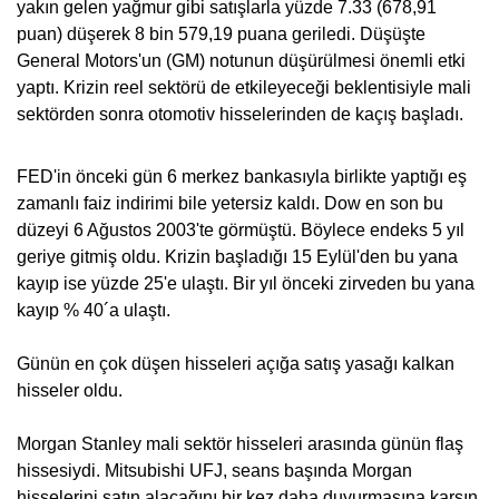
yakın gelen yağmur gibi satışlarla yüzde 7.33 (678,91
puan) düşerek 8 bin 579,19 puana geriledi. Düşüşte
General Motors'un (GM) notunun düşürülmesi önemli etki
yaptı. Krizin reel sektörü de etkileyeceği beklentisiyle mali
sektörden sonra otomotiv hisselerinden de kaçış başladı.
FED'in önceki gün 6 merkez bankasıyla birlikte yaptığı eş
zamanlı faiz indirimi bile yetersiz kaldı. Dow en son bu
düzeyi 6 Ağustos 2003'te görmüştü. Böylece endeks 5 yıl
geriye gitmiş oldu. Krizin başladığı 15 Eylül'den bu yana
kayıp ise yüzde 25'e ulaştı.
Bir yıl önceki zirveden bu yana
kayıp % 40´a ulaştı.
Günün en çok düşen hisseleri açığa satış yasağı kalkan
hisseler oldu.
Morgan Stanley mali sektör hisseleri arasında günün flaş
hissesiydi. Mitsubishi UFJ, seans başında Morgan
hisselerini satın alacağını bir kez daha duyurmasına karşın