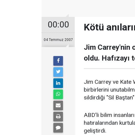
00:00
Kötü anıların
04 Temmuz 2007
Jim Carrey'nin o
oldu. Hafızayı t
Jim Carrey ve Kate Wi
birbirlerini unutabil
sildirdiği "Sil Baştan
ABD’li bilim insanlar
hatıralarından kurtul
geliştirdi.