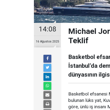
14:08
Michael Jor
Teklif
16 Ağustos 2025
Basketbol efsan
İstanbul’da demi
dünyasının ilgisi
Basketbol efsanesi M
bulunan lüks yat, Kuve
göre, ünlü iş insanı 