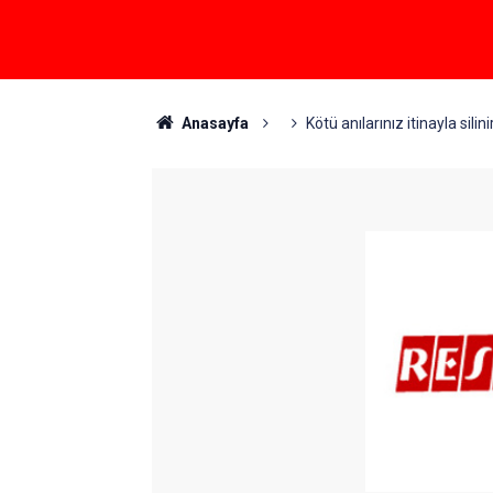
Anasayfa
Kötü anılarınız itinayla silinir