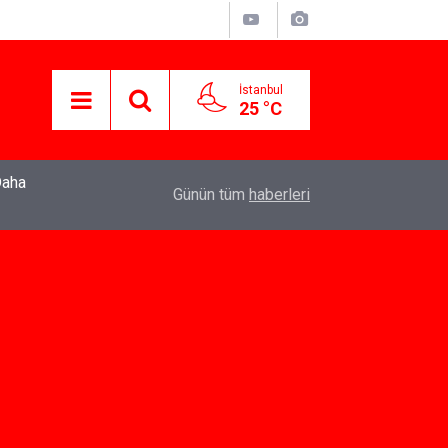
İstanbul
25 °C
22:37
Özlem Drahyalı Kimdir, Nereli ve Kaç Yaşındadır
Günün tüm
haberleri