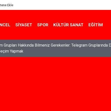
itene Ekle
NCEL
SIYASET
SPOR
KÜLTÜR SANAT
EĞITIM
ları: Haklarınızı Bilmek ve Koruma Altına Almak