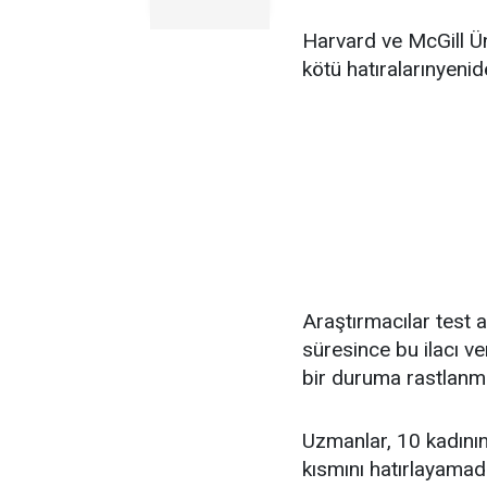
Harvard ve McGill Üni
kötü hatıralarınyenid
Araştırmacılar test
süresince bu ilacı v
bir duruma rastlanm
Uzmanlar, 10 kadının
kısmını hatırlayamadık