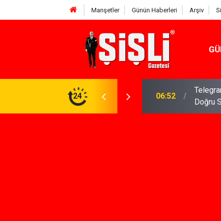
Manşetler
Günün Haberleri
Arşiv
S
GÜ
meniz Gerekenler: Telegram Gruplarında Daha
24
04:43
İş Dava