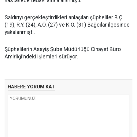
hastanede tedavi altına alınmıştı.
Saldırıyı gerçekleştirdikleri anlaşılan şüpheliler B.Ç.
(19), R.Y. (24), A.Ö. (27) ve K.Ö. (31) Bağcılar ilçesinde
yakalanmıştı.
Şüphelilerin Asayiş Şube Müdürlüğü Cinayet Büro
Amirliği’ndeki işlemleri sürüyor.
HABERE
YORUM KAT