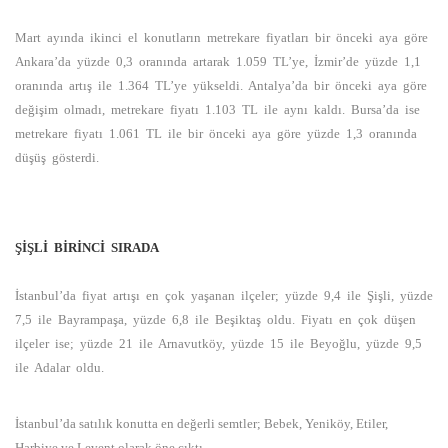
Mart ayında ikinci el konutların metrekare fiyatları bir önceki aya göre
Ankara’da yüzde 0,3 oranında artarak 1.059 TL’ye, İzmir’de yüzde 1,1
oranında artış ile 1.364 TL’ye yükseldi. Antalya’da bir önceki aya göre
değişim olmadı, metrekare fiyatı 1.103 TL ile aynı kaldı. Bursa’da ise
metrekare fiyatı 1.061 TL ile bir önceki aya göre yüzde 1,3 oranında
düşüş gösterdi.
ŞİŞLİ BİRİNCİ SIRADA
İstanbul’da fiyat artışı en çok yaşanan ilçeler; yüzde 9,4 ile Şişli, yüzde
7,5 ile Bayrampaşa, yüzde 6,8 ile Beşiktaş oldu. Fiyatı en çok düşen
ilçeler ise; yüzde 21 ile Arnavutköy, yüzde 15 ile Beyoğlu, yüzde 9,5
ile Adalar oldu.
İstanbul’da satılık konutta en değerli semtler; Bebek, Yeniköy, Etiler,
Harbiye ve Levent olarak öne çıktı.