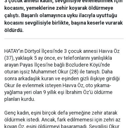
3 çocuk annesi kadın, sevgilisiyle evlenebilmek için
kocasını, yemeklerine zehir koyarak öldürmeye
çalıştı. Başarılı olamayınca uyku ilacıyla uyuttuğu
kocasını sevgilisiyle birlikte, başına keserle vurarak
öldürdü.
HATAY’ın Dörtyol İlçesi’nde 3 çocuk annesi Havva Öz
(37), yaklaşık 5 ay önce, ev telefonlarını yanlışlıkla
arayan Payas İlçesi’ne bağlı Bozludere Köyü’nde
oturan işsiz Muhammet Okur (28) ile tanıştı. Daha
sonra arkadaşlık kuran ve eşinden gizli ilişkiye girdiği
Okur ile evlenmek isteyen Havva Öz, oto yıkama-
yağlama yeri olan 9 yıllık eşi İbrahim Öz’ü öldürme
planları kurdu.
Genç kadın, eşini birçok defa yemeğine zehir atarak
öldürmek istedi. Ancak, fark edilmemesi için zehri az
koyan Öz, eşini öldürmeyi başaramadı. Sevgilisi Okur