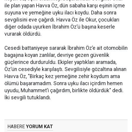
ile plan yapan Havva Öz, dün sabaha karşı eşinin içme
suyuna ve yemeğine uyku ilacı koydu. Daha sonra
sevgilisini eve çağırdı. Havva Öz ile Okur, çocukları
diğer odada uyurken İbrahim Öz’ü başına keserle
vurarak öldürdü.
Cesedi battaniyeye sararak İbrahim Öz’e ait otomobilin
bagajına koyan zanlılar, devriye gezen güvenlik
güçlerince durduruldu. Ekipler yaptıkları aramada,
Öz’ün cesediyle karşılaştı. Sevgilisiyle gözaltına alınan
Havva Öz, "Birkaç kez yemeğine zehir koydum ama
ölümü başaramadım. Sonra uyku ilacı içirdim hemen
uyudu, Muhammet’i çağırdım, birlikte öldürdük" dedi.
İki sevgili tutuklandı.
HABERE
YORUM KAT