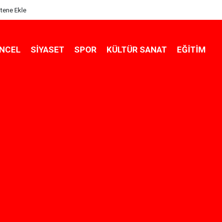
itene Ekle
NCEL
SIYASET
SPOR
KÜLTÜR SANAT
EĞITIM