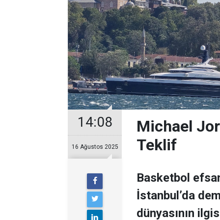
14:08
Michael Jor
Teklif
16 Ağustos 2025
Basketbol efsan
İstanbul’da demi
dünyasının ilgisi