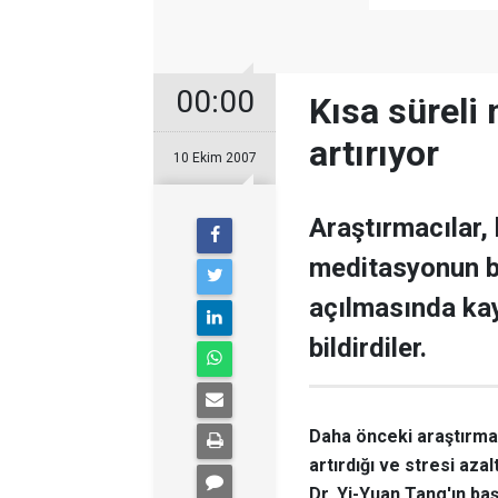
00:00
Kısa süreli 
artırıyor
10 Ekim 2007
Araştırmacılar, 
meditasyonun bi
açılmasında ka
bildirdiler.
Daha önceki araştırmal
artırdığı ve stresi az
Dr. Yi-Yuan Tang'ın baş