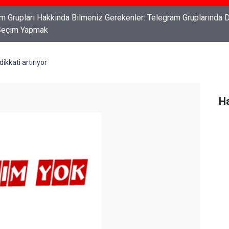
ları: Haklarınızı Bilmek ve Koruma Altına Almak
ikkati artırıyor
Ha