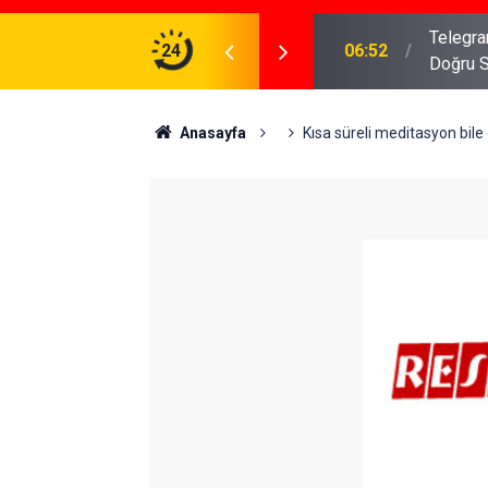
meniz Gerekenler: Telegram Gruplarında Daha
24
04:43
İş Dava
Anasayfa
Kısa süreli meditasyon bile d