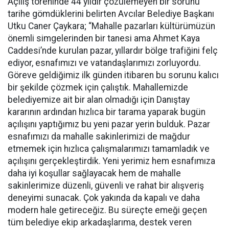
Açılış töreninde 44 yıldır çözülemeyen bir sorunu
tarihe gömdüklerini belirten Avcılar Belediye Başkanı
Utku Caner Çaykara; “Mahalle pazarları kültürümüzün
önemli simgelerinden bir tanesi ama Ahmet Kaya
Caddesi’nde kurulan pazar, yıllardır bölge trafiğini felç
ediyor, esnafımızı ve vatandaşlarımızı zorluyordu.
Göreve geldiğimiz ilk günden itibaren bu sorunu kalıcı
bir şekilde çözmek için çalıştık. Mahallemizde
belediyemize ait bir alan olmadığı için Danıştay
kararının ardından hızlıca bir tarama yaparak bugün
açılışını yaptığımız bu yeni pazar yerin bulduk. Pazar
esnafımızı da mahalle sakinlerimizi de mağdur
etmemek için hızlıca çalışmalarımızı tamamladık ve
açılışını gerçekleştirdik. Yeni yerimiz hem esnafımıza
daha iyi koşullar sağlayacak hem de mahalle
sakinlerimize düzenli, güvenli ve rahat bir alışveriş
deneyimi sunacak. Çok yakında da kapalı ve daha
modern hale getireceğiz. Bu süreçte emeği geçen
tüm belediye ekip arkadaşlarıma, destek veren