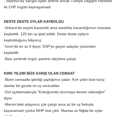
- İstanbul'da Sarıgül oyları arttırdı ancak Türkiye Değişim Hareketi
ile CHP örgütü kaynaşamadı.
DESTE DESTE OYLAR KAYBOLDU
-Ankara'da seçimi kazandık ama sandıkta kazandığımızı masada
kaybettik. 125 bin oy iptal edildi. Deste deste oyların
kaybolduğunu biliyoruz.
-İzmir'de en az 5 ilçeyi, DSP'ye geçen adaylar yüzünden
kaybettik.
-Bazı yerlerde örgüt, partinin aleyhine çalıştı.
KIRK YILDIR BİZE KARŞI OLAN CEMAAT
-Bizim cemaatle işbirliği yaptığımız yalan. Kırk yıldır bize karşı
olanlar bir günde mi oy verecekler.
-Gül açıklamalarıyla "Koltuğumda oturmaya devam edeceğim"
diyor.
-Mersin'deki adayımız çok çalıştı ama az bir oy farkıyla
kazanamadı çünkü MHP öne çıktı. Manisa ve Niğde'de oylar