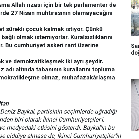
ma Allah rızası için bir tek parlamenter de
erde 27 Nisan muhtırasının olamayacağını
t sürekli çocuk kalmak istiyor. Çünkü
bağlı olmak istemiyorlar. Kuralsızlıklarını
r. Bu cumhuriyet askeri rant üzerine
Sa
doğ
ve demokratikleşmek iki ayrı şeydir.
 adı altında tabanının kurallarını topluma
demokratikleşme olmaz, muhafazakârlaşma
tan
eniz Baykal, partisinin seçimlerde uğradığı
nden biri olarak İkinci Cumhuriyetçiler'i,
ve medyadaki etkisini gösterdi. Baykal'ın bu
e ciddiye almasa da, İkinci Cumhuriyetçiler'in