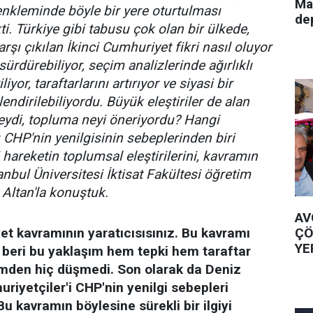
Ma
denkleminde böyle bir yere oturtulması
de
kti. Türkiye gibi tabusu çok olan bir ülkede,
arşı çıkılan İkinci Cumhuriyet fikri nasıl oluyor
ı sürdürebiliyor, seçim analizlerinde ağırlıklı
iyor, taraftarlarını artırıyor ve siyasi bir
lendirilebiliyordu. Büyük eleştiriler de alan
eydi, topluma neyi öneriyordu? Hangi
 CHP'nin yenilgisinin sebeplerinden biri
i hareketin toplumsal eleştirilerini, kavramın
tanbul Üniversitesi İktisat Fakültesi öğretim
Altan'la konuştuk.
AV
ÇÖ
et kavramının yaratıcısısınız. Bu kavramı
YE
n beri bu yaklaşım hem tepki hem taraftar
mden hiç düşmedi. Son olarak da Deniz
uriyetçiler'i CHP'nin yenilgi sebepleri
Bu kavramın böylesine sürekli bir ilgiyi