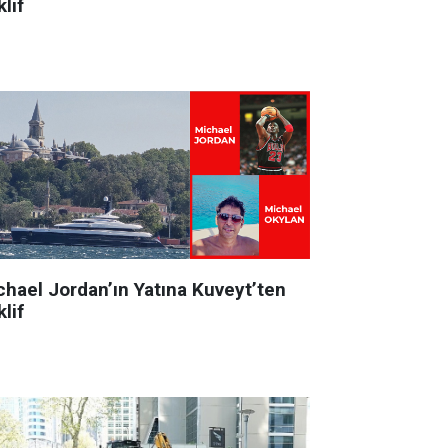
lif
chael Jordan’ın Yatına Kuveyt’ten
lif