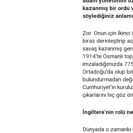
adam yönetimini uzu
kazanmış bir ordu v
söylediğiniz anlam
Zor. Onun için İkinc
biraz derinleştirip 
savaş kazanmış gener
1914'te Osmanlı topr
imzaladığımızda 775
Ortadoğu'da olup bit
bulundurmadan değe
Cumhuriyet'in kuruluşu
çıkarlarını hiç göz
İngiltere'nin rolü n
Dünyada o zamanki eg