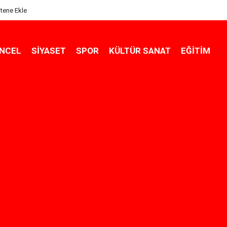
itene Ekle
NCEL
SIYASET
SPOR
KÜLTÜR SANAT
EĞITIM