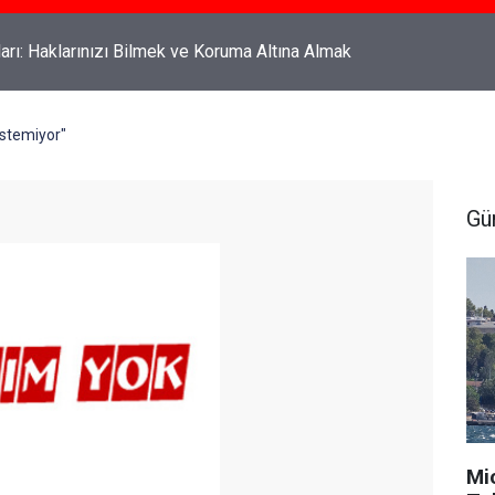
rahyalı Kimdir, Nereli ve Kaç Yaşındadır?
istemiyor"
Gü
Mi