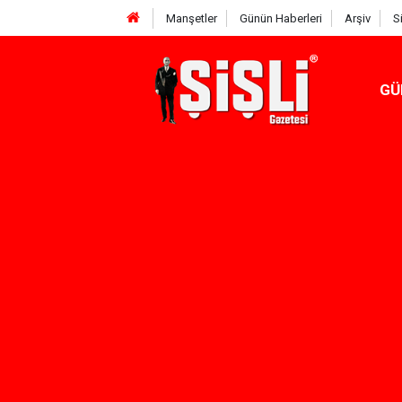
Manşetler
Günün Haberleri
Arşiv
S
GÜ