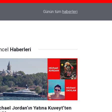
Prof. Dr. Mert İlker Hayıroğlu ile İstanbul’da R
22:25
Günün tüm
haberleri
Bir Sohbet
ncel
Haberleri
chael Jordan’ın Yatına Kuveyt’ten