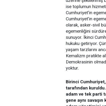
üzerine şekillenmiş 
ise toplumun hizmetin
Cumhuriyet'in egemeni
Cumhuriyet'in egemeni
olarak, asker-sivil b
egemenliğini sürdüre
sunuyor. İkinci Cumh
hukuku getiriyor. Çünk
yaşam tarzlarını anc
Kemalizm pratikte alt
Demokrasinin olmadığ
yoktur.
Birinci Cumhuriyet
tarafından kuruldu.
adam ve tek parti t
gene aynı savaşın 