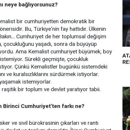
nı neye bağlıyorsunuz?
emalist bir cumhuriyetten demokratik bir
risidir. Bu, Türkiye'nin fay hattıdır. Ülkenin
 Bakın... Cumhuriyet de her toplumsal değişim
du, çocukluğunu yaşadı, sonra da büyüyüp
iyordu. Ama Kemalist cumhuriyet büyümek, boy
AT
stemiyor. Sürekli geçmişte, çocukluk
RE
tiyor. Çünkü Kemalistler bugünkü sistemdeki
 ve kuralsızlıklarını sürdürmek istiyorlar.
yaşamak istemiyorlar.
şitik bir toplum ve devlet yaratıyor tabii.
n Birinci Cumhuriyet'ten farkı ne?
ker ve sivil bürokrasinin çıkarları ve rantı