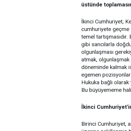
üstünde toplaması
İkinci Cumhuriyet, K
cumhuriyete geçme öne
temel tartışmasıdır.
gibi sancılarla doğ
olgunlaşması gerek
atmak, olgunlaşmak i
döneminde kalmak is
egemen pozisyonlarını
Hukuka bağlı olarak 
Bu büyüyememe hali ra
İkinci Cumhuriyet'i
Birinci Cumhuriyet, as