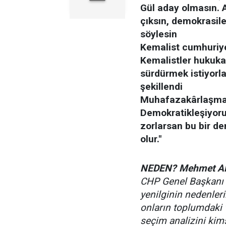
Gül aday olmasın. A
çıksın, demokrasil
söylesin
Kemalist cumhuriye
Kemalistler hukuka 
sürdürmek istiyorla
şekillendi
Muhafazakârlaşmak 
Demokratikleşiyoruz
zorlarsan bu bir 
olur."
NEDEN? Mehmet Al
CHP Genel Başkanı D
yenilginin nedenleri
onların toplumdaki 
seçim analizini kims