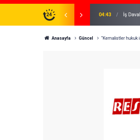
ve Koruma Altına Almak
24
22:37
Özlem D
Anasayfa
Güncel
"Kemalistler hukuk 