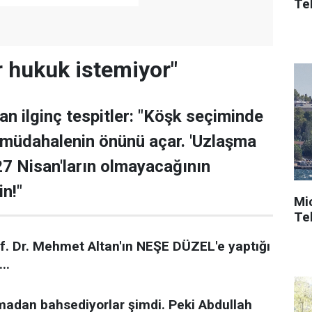
Tek
r hukuk istemiyor"
n ilginç tespitler: "Köşk seçiminde
 müdahalenin önünü açar. 'Uzlaşma
 27 Nisan'ların olmayacağının
in!"
Mi
Tek
f. Dr. Mehmet Altan'ın NEŞE DÜZEL'e yaptığı
..
adan bahsediyorlar şimdi. Peki Abdullah