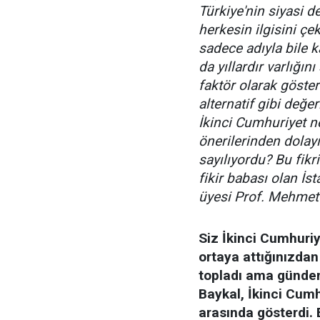
Türkiye'nin siyasi 
herkesin ilgisini çe
sadece adıyla bile k
da yıllardır varlığın
faktör olarak gösteril
alternatif gibi değer
İkinci Cumhuriyet n
önerilerinden dolayı
sayılıyordu? Bu fikr
fikir babası olan İs
üyesi Prof. Mehmet 
Siz İkinci Cumhuriy
ortaya attığınızda
topladı ama günde
Baykal, İkinci Cumh
arasında gösterdi. 