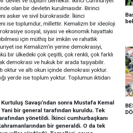
bir devlet ve toplum demektir. İkinci Cumhuriyet
de olan bir devletin kurulmasıdır. Birinci
Ba
 asker ve sivil bürokrasidir. İkinci
be
 ise toplumdur, millettir. Kemalizm bir ideoloji
ürokrasiye sosyal, siyasi ve ekonomik hayattaki
bilmesi için müthiş bir imkân ve rahatlık
uriyet ise Kemalizm'in yerine demokrasiyi,
ü bir ülkedeki çok çeşitli, çok renkli, çok farklı
ak demokrasi ve hukuk bir arada taşıyabilir.
ı oktur ve altı okun içinde demokrasi yoktur.
ı yerde ise toplum yoktur. Toplumun iktidarı
, Kurtuluş Savaşı'ndan sonra Mustafa Kemal
BE
 Yani bir general tarafından kuruldu. Tek
DÖ
arafından yönetildi. İkinci cumhurbaşkanı
kahramanlarından bir generaldi. O da tek