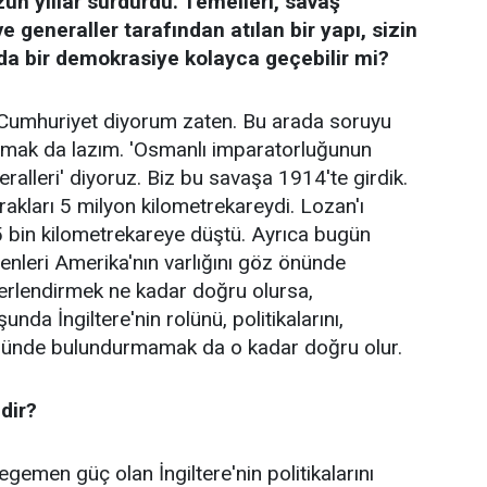
n yıllar sürdürdü. Temelleri, savaş
e generaller tarafından atılan bir yapı, sizin
da bir demokrasiye kolayca geçebilir mi?
i Cumhuriyet diyorum zaten. Bu arada soruyu
açmak da lazım. 'Osmanlı imparatorluğunun
alleri' diyoruz. Biz bu savaşa 1914'te girdik.
akları 5 milyon kilometrekareydi. Lozan'ı
 bin kilometrekareye düştü. Ayrıca bugün
enleri Amerika'nın varlığını göz önünde
rlendirmek ne kadar doğru olursa,
nda İngiltere'nin rolünü, politikalarını,
 önünde bulundurmamak da o kadar doğru olur.
edir?
emen güç olan İngiltere'nin politikalarını