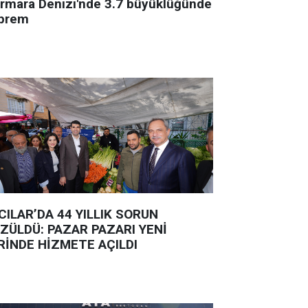
rmara Denizi'nde 3.7 büyüklüğünde
prem
CILAR’DA 44 YILLIK SORUN
ZÜLDÜ: PAZAR PAZARI YENİ
RİNDE HİZMETE AÇILDI