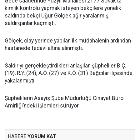
Gece saatlerinde Yüzyıl Mahallesi 2177 Sokak’ta
kimlik kontrolü yapmak isteyen bekçilere yönelik
saldırıda bekçi Uğur Gölçek ağır yaralanmış,
saldırganlar kaçmıştı.
Gölçek, olay yerinde yapılan ilk müdahalenin ardından
hastanede tedavi altına alınmıştı.
Saldırıyı gerçekleştirdikleri anlaşılan şüpheliler B.Ç.
(19), R.Y. (24), A.Ö. (27) ve K.Ö. (31) Bağcılar ilçesinde
yakalanmıştı.
Şüphelilerin Asayiş Şube Müdürlüğü Cinayet Büro
Amirliği’ndeki işlemleri sürüyor.
HABERE
YORUM KAT