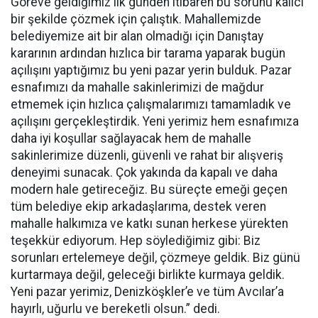
Göreve geldiğimiz ilk günden itibaren bu sorunu kalıcı
bir şekilde çözmek için çalıştık. Mahallemizde
belediyemize ait bir alan olmadığı için Danıştay
kararının ardından hızlıca bir tarama yaparak bugün
açılışını yaptığımız bu yeni pazar yerin bulduk. Pazar
esnafımızı da mahalle sakinlerimizi de mağdur
etmemek için hızlıca çalışmalarımızı tamamladık ve
açılışını gerçekleştirdik. Yeni yerimiz hem esnafımıza
daha iyi koşullar sağlayacak hem de mahalle
sakinlerimize düzenli, güvenli ve rahat bir alışveriş
deneyimi sunacak. Çok yakında da kapalı ve daha
modern hale getireceğiz. Bu süreçte emeği geçen
tüm belediye ekip arkadaşlarıma, destek veren
mahalle halkımıza ve katkı sunan herkese yürekten
teşekkür ediyorum. Hep söylediğimiz gibi: Biz
sorunları ertelemeye değil, çözmeye geldik. Biz günü
kurtarmaya değil, geleceği birlikte kurmaya geldik.
Yeni pazar yerimiz, Denizköşkler’e ve tüm Avcılar’a
hayırlı, uğurlu ve bereketli olsun.” dedi.