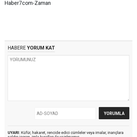
Haber7com-Zaman
HABERE
YORUM KAT
UYARI:
Küfür, hakaret, rencide edici cümleler veya imalar, inançlara
saldırı içeren, imla kuralları ile yazılmamış,