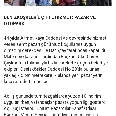
DENİZKÖŞKLER’E ÇİFTE HİZMET: PAZAR VE
OTOPARK
44 yıldır Ahmet Kaya Caddesi ve çevresinde hizmet
veren semt pazarı günümüz koşullarına uygun
olmadığı gerekçesi ile Danıştay tarafından kapatıldı.
Mahkeme kararının ardından Başkan Utku Caner
Çaykara’nın talimatıyla hızla harekete geçen belediye
ekipleri, Denizköşkler Caddesi No:29’da bulunan
yaklaşık 5 bin metrekarelik alanda yeni pazar yerini
kısa sürede tamamladı.
Açılış gününde tüm tezgahlarda yüzde 10 indirim
uygulanırken, vatandaşlar pazara yoğun ilgi gösterdi.
Açılışa; İstanbul Umum Pazarcılar Esnaf Odası
Başkanı Mesut Şengün, belediye meclis üyeleri,