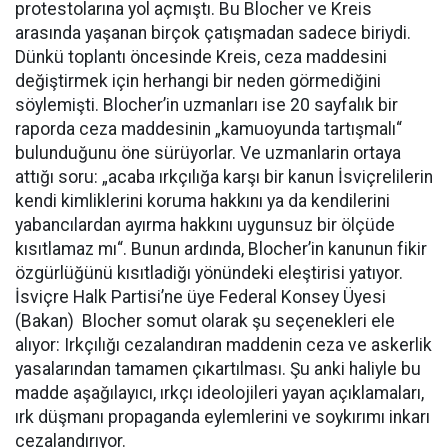
protestolarına yol açmıştı. Bu Blocher ve Kreis
arasında yaşanan birçok çatışmadan sadece biriydi.
Dünkü toplantı öncesinde Kreis, ceza maddesini
değiştirmek için herhangi bir neden görmediğini
söylemişti. Blocher’in uzmanları ise 20 sayfalık bir
raporda ceza maddesinin „kamuoyunda tartışmalı“
bulunduğunu öne sürüyorlar. Ve uzmanlarin ortaya
attığı soru: „acaba ırkçılığa karşı bir kanun İsviçrelilerin
kendi kimliklerini koruma hakkını ya da kendilerini
yabancılardan ayırma hakkını uygunsuz bir ölçüde
kısıtlamaz mı“. Bunun ardında, Blocher’in kanunun fikir
özgürlüğünü kısıtladiğı yönündeki eleştirisi yatıyor.
İsviçre Halk Partisi’ne üye Federal Konsey Üyesi
(Bakan) Blocher somut olarak şu seçenekleri ele
alıyor: Irkçılığı cezalandıran maddenin ceza ve askerlik
yasalarından tamamen çıkartılması. Şu anki haliyle bu
madde aşağılayıcı, ırkçı ideolojileri yayan açıklamaları,
ırk düşmanı propaganda eylemlerini ve soykırımı inkarı
cezalandırıyor.