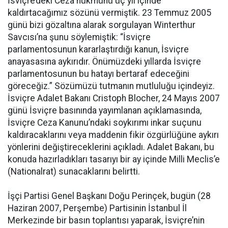
İsviçre’deki Ceza hükmünü üç yıl içinde
kaldırtacağımız sözünü vermiştik. 23 Temmuz 2005
günü bizi gözaltına alarak sorgulayan Winterthur
Savcısı’na şunu söylemiştik: “İsviçre
parlamentosunun kararlaştırdığı kanun, İsviçre
anayasasına aykırıdır. Önümüzdeki yıllarda İsviçre
parlamentosunun bu hatayı bertaraf edeceğini
göreceğiz.” Sözümüzü tutmanın mutluluğu içindeyiz.
İsviçre Adalet Bakanı Cristoph Blocher, 24 Mayıs 2007
günü İsviçre basınında yayımlanan açıklamasında,
İsviçre Ceza Kanunu’ndaki soykırımı inkar suçunu
kaldıracaklarını veya maddenin fikir özgürlüğüne aykırı
yönlerini değiştireceklerini açıkladı. Adalet Bakanı, bu
konuda hazırladıkları tasarıyı bir ay içinde Milli Meclis’e
(Nationalrat) sunacaklarını belirtti.
İşçi Partisi Genel Başkanı Doğu Perinçek, bugün (28
Haziran 2007, Perşembe) Partisinin İstanbul İl
Merkezinde bir basın toplantısı yaparak, İsviçre’nin