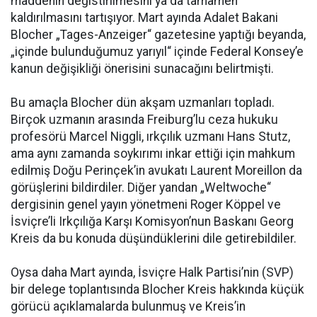
maddenin değistirilmesini ya da tamamen
kaldırılmasını tartışıyor. Mart ayında Adalet Bakani
Blocher „Tages-Anzeiger“ gazetesine yaptığı beyanda,
„içinde bulunduğumuz yarıyıl“ içinde Federal Konsey’e
kanun değişikliği önerisini sunacağını belirtmişti.
Bu amaçla Blocher dün akşam uzmanları topladı.
Birçok uzmanın arasında Freiburg’lu ceza hukuku
profesörü Marcel Niggli, ırkçılık uzmanı Hans Stutz,
ama aynı zamanda soykırımı inkar ettiği için mahkum
edilmiş Doğu Perinçek’in avukatı Laurent Moreillon da
görüşlerini bildirdiler. Diğer yandan „Weltwoche“
dergisinin genel yayın yönetmeni Roger Köppel ve
İsviçre’li Irkçılığa Karşı Komisyon’nun Baskanı Georg
Kreis da bu konuda düşündüklerini dile getirebildiler.
Oysa daha Mart ayında, İsviçre Halk Partisi’nin (SVP)
bir delege toplantısında Blocher Kreis hakkında küçük
görücü açıklamalarda bulunmuş ve Kreis’in