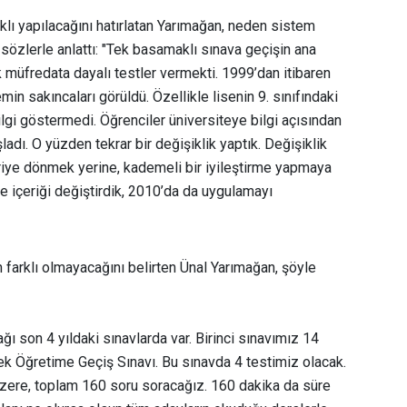
aklı yapılacağını hatırlatan Yarımağan, neden sistem
u sözlerle anlattı: "Tek basamaklı sınava geçişin ana
k müfredata dayalı testler vermekti. 1999’dan itibaren
min sakıncaları görüldü. Özellikle lisenin 9. sınıfındaki
ilgi göstermedi. Öğrenciler üniversiteye bilgi açısından
dı. O yüzden tekrar bir değişiklik yaptık. Değişiklik
riye dönmek yerine, kademeli bir iyileştirme yapmaya
ce içeriği değiştirdik, 2010’da da uygulamayı
n farklı olmayacağını belirten Ünal Yarımağan, şöyle
ağı son 4 yıldaki sınavlarda var. Birinci sınavımız 14
k Öğretime Geçiş Sınavı. Bu sınavda 4 testimiz olacak.
üzere, toplam 160 soru soracağız. 160 dakika da süre