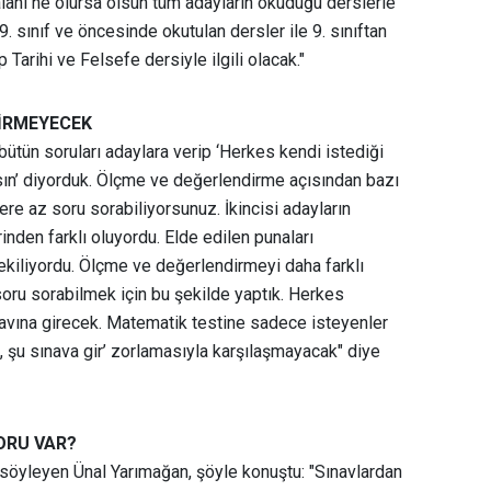
alanı ne olursa olsun tüm adayların okuduğu derslerle
i 9. sınıf ve öncesinde okutulan dersler ile 9. sınıftan
p Tarihi ve Felsefe dersiyle ilgili olacak."
GİRMEYECEK
bütün soruları adaylara verip ‘Herkes kendi istediği
sın’ diyorduk. Ölçme ve değerlendirme açısından bazı
kere az soru sorabiliyorsunuz. İkincisi adayların
rinden farklı oluyordu. Elde edilen punaları
çekiliyordu. Ölçme ve değerlendirmeyi daha farklı
oru sorabilmek için bu şekilde yaptık. Herkes
avına girecek. Matematik testine sadece isteyenler
, şu sınava gir’ zorlamasıyla karşılaşmayacak" diye
ORU VAR?
ı söyleyen Ünal Yarımağan, şöyle konuştu: "Sınavlardan