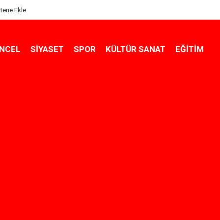
itene Ekle
NCEL
SIYASET
SPOR
KÜLTÜR SANAT
EĞITIM