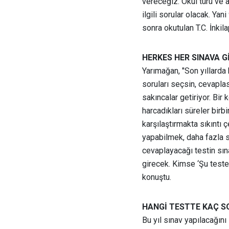
vereceğiz. Okul türü ve 
ilgili sorular olacak. Yan
sonra okutulan T.C. İnkila
HERKES HER SINAVA 
Yarımağan, "Son yıllarda 
soruları seçsin, cevapla
sakıncalar getiriyor. Bir 
harcadıkları süreler birbi
karşılaştırmakta sıkıntı 
yapabilmek, daha fazla s
cevaplayacağı testin sın
girecek. Kimse ‘Şu teste
konuştu.
HANGİ TESTTE KAÇ S
Bu yıl sınav yapılacağın