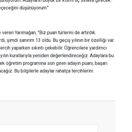
şünüyorum. Adayların büyük bir kısmı üç sınava girecek.
eçeceğini düşünüyorum."
 veren Yarımağan, "Biz puan türlerini de artırdık.
ı, şimdi sanırım 13 oldu. Bu geçiş yılının bir özelliği var.
tercih yaparken sıkıntı çekebilir. Öğrencilere yardımcı
 yılın kurallarıyla yeniden değerlendireceğiz. Adaylara bu
ksek öğretim programına son giren adayın puanı, başarı
cağız. Bu bilgilerle adaylar rahatça tercihlerini