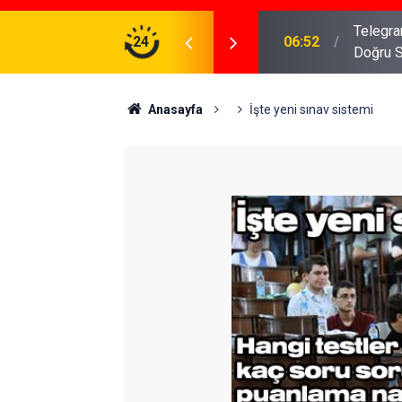
meniz Gerekenler: Telegram Gruplarında Daha
24
04:43
İş Dava
Anasayfa
İşte yeni sınav sistemi