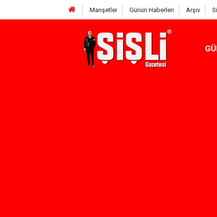
Manşetler
Günün Haberleri
Arşiv
S
GÜ