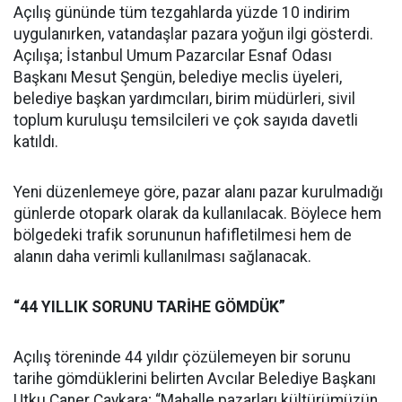
Açılış gününde tüm tezgahlarda yüzde 10 indirim
uygulanırken, vatandaşlar pazara yoğun ilgi gösterdi.
Açılışa; İstanbul Umum Pazarcılar Esnaf Odası
Başkanı Mesut Şengün, belediye meclis üyeleri,
belediye başkan yardımcıları, birim müdürleri, sivil
toplum kuruluşu temsilcileri ve çok sayıda davetli
katıldı.
Yeni düzenlemeye göre, pazar alanı pazar kurulmadığı
günlerde otopark olarak da kullanılacak. Böylece hem
bölgedeki trafik sorununun hafifletilmesi hem de
alanın daha verimli kullanılması sağlanacak.
“44 YILLIK SORUNU TARİHE GÖMDÜK”
Açılış töreninde 44 yıldır çözülemeyen bir sorunu
tarihe gömdüklerini belirten Avcılar Belediye Başkanı
Utku Caner Çaykara; “Mahalle pazarları kültürümüzün