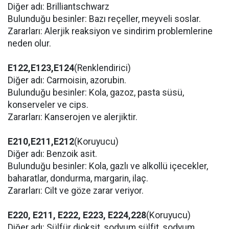
Diğer adı: Brilliantschwarz
Bulunduğu besinler: Bazı reçeller, meyveli soslar.
Zararları: Alerjik reaksiyon ve sindirim problemlerine
neden olur.
E122,E123,E124
(Renklendirici)
Diğer adı: Carmoisin, azorubin.
Bulunduğu besinler: Kola, gazoz, pasta süsü,
konserveler ve cips.
Zararları: Kanserojen ve alerjiktir.
E210,E211,E212
(Koruyucu)
Diğer adı: Benzoik asit.
Bulunduğu besinler: Kola, gazlı ve alkollü içecekler,
baharatlar, dondurma, margarin, ilaç.
Zararları: Cilt ve göze zarar veriyor.
E220, E211, E222, E223, E224,228
(Koruyucu)
Diğer adı: Sülfür dioksit, sodyum sülfit, sodyum