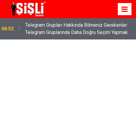
İş Davaları: Haklarınızı Bilmek ve Koruma Altına
04:43
Almak