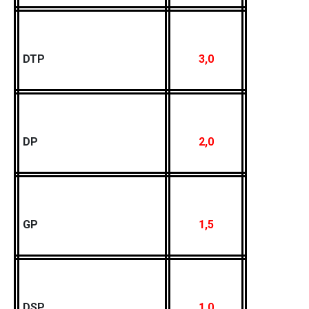
DTP
3,0
DP
2,0
GP
1,5
DSP
1,0