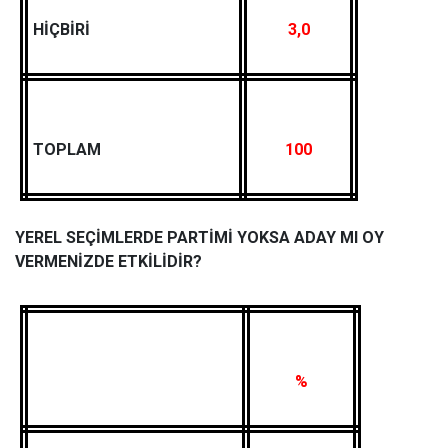
HİÇBİRİ
3,0
TOPLAM
100
YEREL SEÇİMLERDE PARTİMİ YOKSA ADAY MI OY
VERMENİZDE ETKİLİDİR?
%