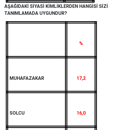
AŞAĞIDAKİ SİYASİ KİMLİKLERDEN HANGİSİ SİZİ
TANIMLAMADA UYGUNDUR?
%
MUHAFAZAKAR
17,2
SOLCU
16,0