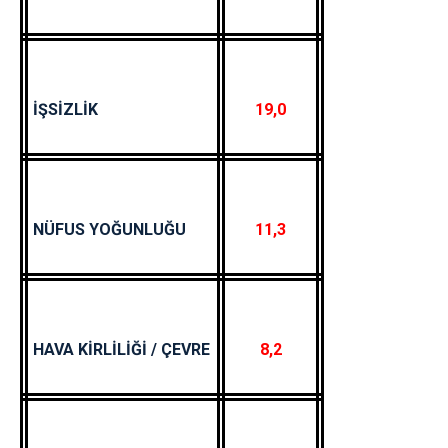
İŞSİZLİK
19,0
NÜFUS YOĞUNLUĞU
11,3
HAVA KİRLİLİĞİ / ÇEVRE
8,2