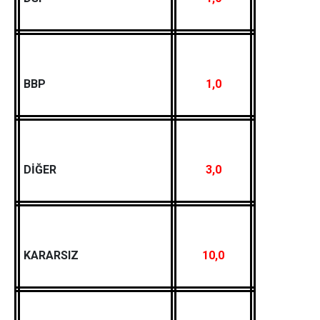
BBP
1,0
DİĞER
3,0
KARARSIZ
10,0