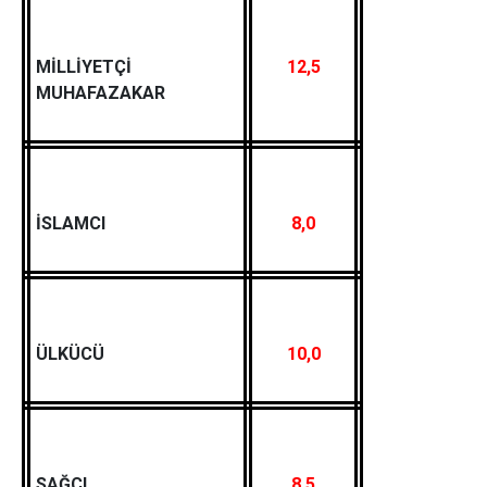
MİLLİYETÇİ
12,5
MUHAFAZAKAR
İSLAMCI
8,0
ÜLKÜCÜ
10,0
SAĞCI
8,5