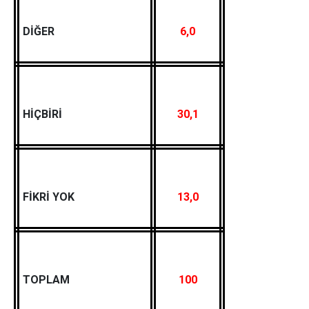
DİĞER
6,0
HİÇBİRİ
30,1
FİKRİ YOK
13,0
TOPLAM
100