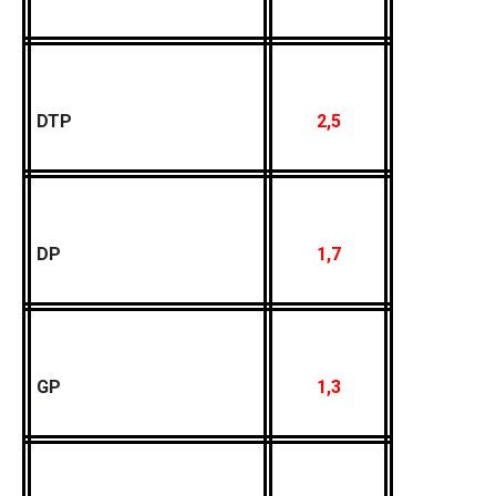
DTP
2,5
DP
1,7
GP
1,3