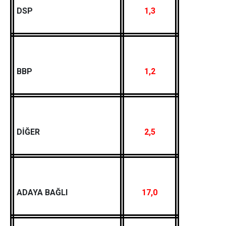
DSP
1,3
BBP
1,2
DİĞER
2,5
ADAYA BAĞLI
17,0