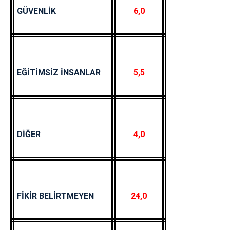
GÜVENLİK
6,0
EĞİTİMSİZ İNSANLAR
5,5
DİĞER
4,0
FİKİR BELİRTMEYEN
24,0