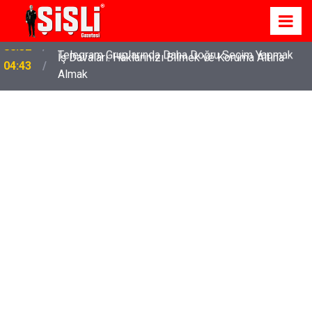
İş Davaları: Haklarınızı Bilmek ve Koruma Altına
04:43
Almak