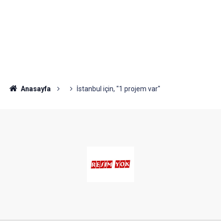
Anasayfa
İstanbul için, "1 projem var"