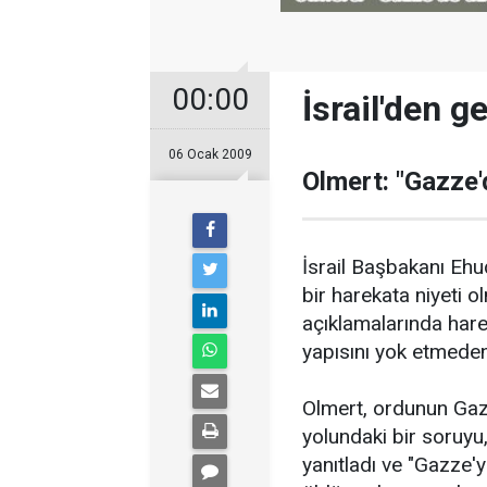
00:00
İsrail'den g
06 Ocak 2009
Olmert: "Gazze'
İsrail Başbakanı Ehud
bir harekata niyeti ol
açıklamalarında hare
yapısını yok etmeden
Olmert, ordunun Gaz
yolundaki bir soruyu,
yanıtladı ve "Gazze'yi