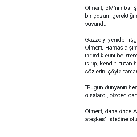
Olmert, BM'nin barış
bir çözüm gerektiğini
savundu.
Gazze'yi yeniden işg
Olmert, Hamas'a şim
indirdiklerini belirte
ısırıp, kendini tutan
sözlerini şöyle tama
"Bugün dünyanın her 
olsalardı, bizden dah
Olmert, daha önce AB
ateşkes" isteğine ol