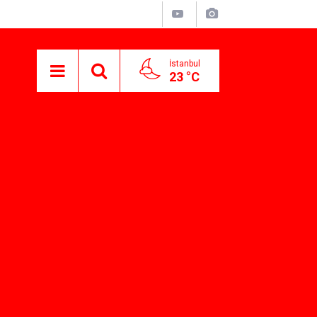
İstanbul
23 °C