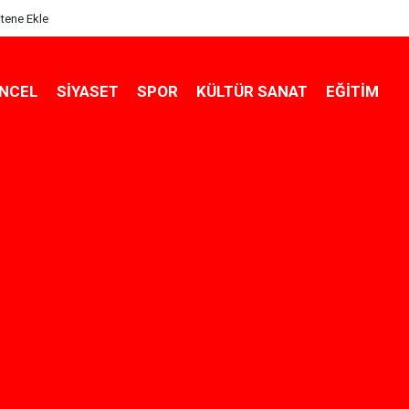
itene Ekle
NCEL
SIYASET
SPOR
KÜLTÜR SANAT
EĞITIM