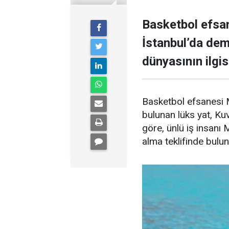
Basketbol efsan
İstanbul’da demi
dünyasının ilgisi
Basketbol efsanesi M
bulunan lüks yat, Kuve
göre, ünlü iş insanı 
alma teklifinde bulu