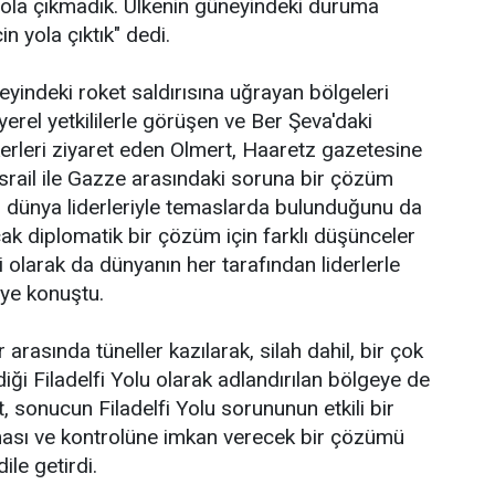
ola çıkmadık. Ülkenin güneyindeki duruma
in yola çıktık" dedi.
eyindeki roket saldırısına uğrayan bölgeleri
erel yetkililerle görüşen ve Ber Şeva'daki
erleri ziyaret eden Olmert, Haaretz gazetesine
İsrail ile Gazze arasındaki soruna bir çözüm
li dünya liderleriyle temaslarda bulunduğunu da
cak diplomatik bir çözüm için farklı düşünceler
li olarak da dünyanın her tarafından liderlerle
iye konuştu.
 arasında tüneller kazılarak, silah dahil, bir çok
iği Filadelfi Yolu olarak adlandırılan bölgeye de
, sonucun Filadelfi Yolu sorununun etkili bir
ması ve kontrolüne imkan verecek bir çözümü
ile getirdi.