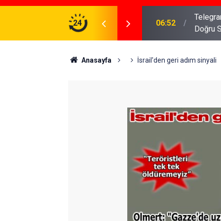
meniz Gerekenler: Telegram Gruplarında Daha
24
04:43
İş Dava
Anasayfa
İsrail'den geri adım sinyali