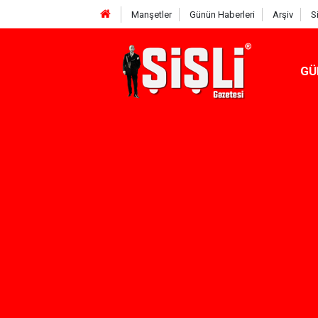
Manşetler
Günün Haberleri
Arşiv
S
GÜ