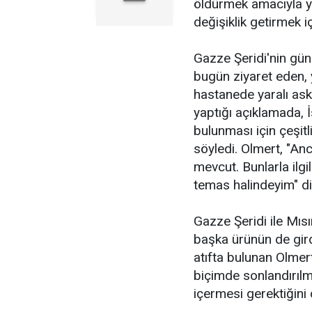
öldürmek amacıyla y
değişiklik getirmek iç
Gazze Şeridi'nin gün
bugün ziyaret eden, y
hastanede yaralı ask
yaptığı açıklamada, 
bulunması için çeşit
söyledi. Olmert, "An
mevcut. Bunlarla ilgi
temas halindeyim" d
Gazze Şeridi ile Mısır
başka ürünün de gird
atıfta bulunan Olmert
biçimde sonlandırıl
içermesi gerektiğini d