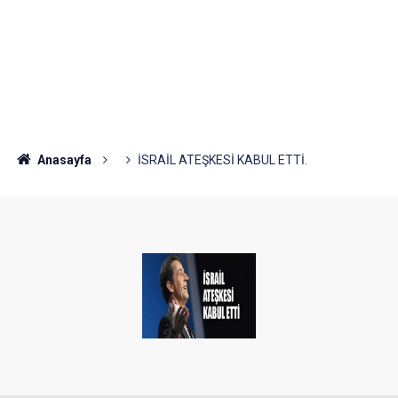
Anasayfa
İSRAİL ATEŞKESİ KABUL ETTİ.