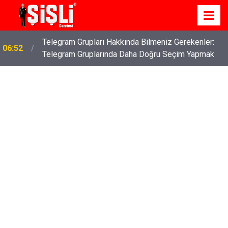
İş Davaları: Haklarınızı Bilmek ve Koruma Altına
04:43
Almak