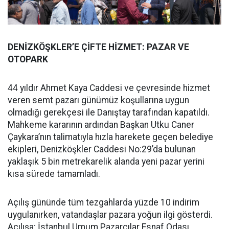
DENİZKÖŞKLER’E ÇİFTE HİZMET: PAZAR VE
OTOPARK
44 yıldır Ahmet Kaya Caddesi ve çevresinde hizmet
veren semt pazarı günümüz koşullarına uygun
olmadığı gerekçesi ile Danıştay tarafından kapatıldı.
Mahkeme kararının ardından Başkan Utku Caner
Çaykara’nın talimatıyla hızla harekete geçen belediye
ekipleri, Denizköşkler Caddesi No:29’da bulunan
yaklaşık 5 bin metrekarelik alanda yeni pazar yerini
kısa sürede tamamladı.
Açılış gününde tüm tezgahlarda yüzde 10 indirim
uygulanırken, vatandaşlar pazara yoğun ilgi gösterdi.
Açılışa; İstanbul Umum Pazarcılar Esnaf Odası