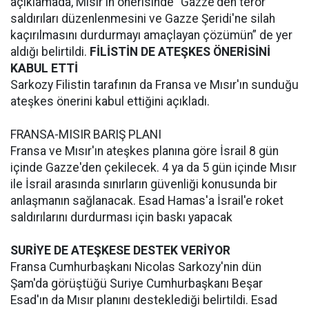
açıklamada, Mısır'ın önerisinde “Gazze'den terör
saldırıları düzenlenmesini ve Gazze Şeridi'ne silah
kaçırılmasını durdurmayı amaçlayan çözümün” de yer
aldığı belirtildi.
FİLİSTİN DE ATEŞKES ÖNERİSİNİ
KABUL ETTİ
Sarkozy Filistin tarafının da Fransa ve Mısır'ın sunduğu
ateşkes önerini kabul ettiğini açıkladı.
FRANSA-MISIR BARIŞ PLANI
Fransa ve Mısır'ın ateşkes planına göre İsrail 8 gün
içinde Gazze'den çekilecek. 4 ya da 5 gün içinde Mısır
ile İsrail arasında sınırların güvenliği konusunda bir
anlaşmanın sağlanacak. Esad Hamas'a İsrail'e roket
saldırılarını durdurması için baskı yapacak
SURİYE DE ATEŞKESE DESTEK VERİYOR
Fransa Cumhurbaşkanı Nicolas Sarkozy'nin dün
Şam'da görüştüğü Suriye Cumhurbaşkanı Beşar
Esad'ın da Mısır planını desteklediği belirtildi. Esad