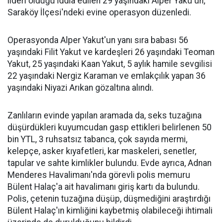
lideri olduğu iddia edilen 29 yaşındaki Alper Yaku'un,
Saraköy İlçesi'ndeki evine operasyon düzenledi.
Operasyonda Alper Yakut'un yanı sıra babası 56
yaşındaki Filit Yakut ve kardeşleri 26 yaşındaki Teoman
Yakut, 25 yaşındaki Kaan Yakut, 5 aylık hamile sevgilisi
22 yaşındaki Nergiz Karaman ve emlakçılık yapan 36
yaşındaki Niyazi Arıkan gözaltına alındı.
Zanlıların evinde yapılan aramada da, seks tuzağına
düşürdükleri kuyumcudan gasp ettikleri belirlenen 50
bin YTL, 3 ruhsatsız tabanca, çok sayıda mermi,
kelepçe, asker kıyafetleri, kar maskeleri, senetler,
tapular ve sahte kimlikler bulundu. Evde ayrıca, Adnan
Menderes Havalimanı'nda görevli polis memuru
Bülent Halaç'a ait havalimanı giriş kartı da bulundu.
Polis, çetenin tuzağına düşüp, düşmediğini araştırdığı
Bülent Halaç'ın kimliğini kaybetmiş olabileceği ihtimali