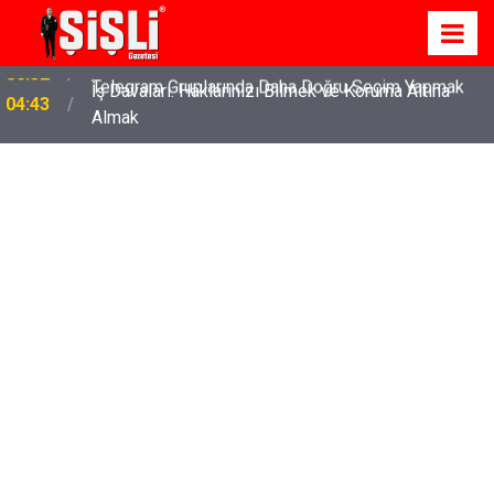
İş Davaları: Haklarınızı Bilmek ve Koruma Altına
04:43
Almak