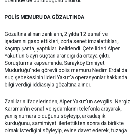
üzerinde de durulduğunu bildirdi.
POLİS MEMURU DA GÖZALTINDA
Gözaltına alınan zanlıların, 2 yılda 12 esnaf ve
işadamını gasp ettikleri, zorla senet imzalattıkları,
kaçırıp şantaj yaptıkları belirlendi. Çete lideri Alper
Yakut'un 5 ayrı suçtan arandığı da ortaya çıktı.
Soruşturma kapsamında, Sarayköy Emniyet
Müdürlüğü'nde görevli polis memuru Nedim Erdal da
suç şebekesinin lideri Yakut'a operasyonlar hakkında
bilgi verdiği iddiasıyla gözaltına alındı.
Zanlıların ifadelerinden, Alper Yakut'un sevgilisi Nergiz
Karaman'ın esnaf ve işdamlarını telefonla arayarak,
yanlış numara olduğunu söyleyip, arkadaşlık
kurduğunu, samimiyeti ilerlettikten sonra da birlikte
olmak istediğini söyleyip, evine davet ederek, tuzağa