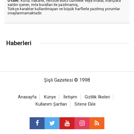
UYARI:
Küfür, hakaret, rencide edici cümleler veya imalar, inançlara
saldırı içeren, imla kuralları ile yazılmamış,
Türkçe karakter kullanılmayan ve büyük harflerle yazılmış yorumlar
onaylanmamaktadır.
Haberleri
Şişli Gazetesi © 1998
Anasayfa
Künye
İletişim
Gizlilik İlkeleri
Kullanım Şartları
Sitene Ekle