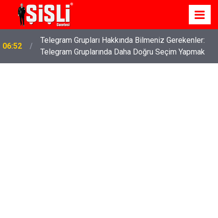
İş Davaları: Haklarınızı Bilmek ve Koruma Altına
04:43
Almak