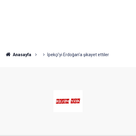
Anasayfa
İpekçi'yi Erdoğan'a şikayet ettiler