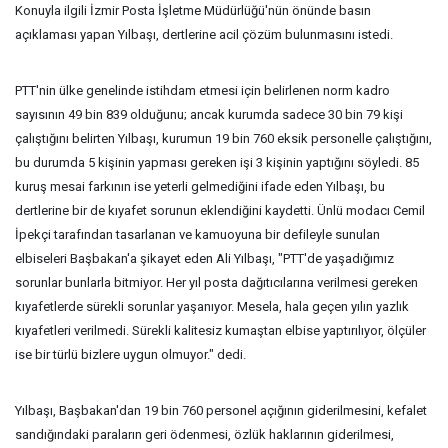
Konuyla ilgili İzmir Posta İşletme Müdürlüğü'nün önünde basın
açıklaması yapan Yılbaşı, dertlerine acil çözüm bulunmasını istedi.
PTT'nin ülke genelinde istihdam etmesi için belirlenen norm kadro
sayısının 49 bin 839 olduğunu; ancak kurumda sadece 30 bin 79 kişi
çalıştığını belirten Yılbaşı, kurumun 19 bin 760 eksik personelle çalıştığını,
bu durumda 5 kişinin yapması gereken işi 3 kişinin yaptığını söyledi. 85
kuruş mesai farkının ise yeterli gelmediğini ifade eden Yılbaşı, bu
dertlerine bir de kıyafet sorunun eklendiğini kaydetti. Ünlü modacı Cemil
İpekçi tarafından tasarlanan ve kamuoyuna bir defileyle sunulan
elbiseleri Başbakan'a şikayet eden Ali Yılbaşı, "PTT'de yaşadığımız
sorunlar bunlarla bitmiyor. Her yıl posta dağıtıcılarına verilmesi gereken
kıyafetlerde sürekli sorunlar yaşanıyor. Mesela, hala geçen yılın yazlık
kıyafetleri verilmedi. Sürekli kalitesiz kumaştan elbise yaptırılıyor, ölçüler
ise bir türlü bizlere uygun olmuyor." dedi.
Yılbaşı, Başbakan'dan 19 bin 760 personel açığının giderilmesini, kefalet
sandığındaki paraların geri ödenmesi, özlük haklarının giderilmesi,