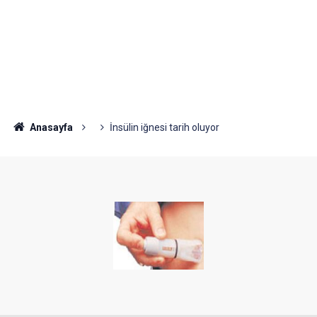
Anasayfa
İnsülin iğnesi tarih oluyor