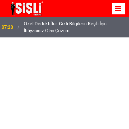
Özel Dedektifler: Gizli Bilgilerin Keşfi İçin
07:20
İhtiyacınız Olan Çözüm
İskele'de Kiralık Daire Seçenekleriyle Konforlu Bir
07:15
Yaşam