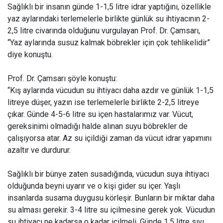
Sağlıklı bir insanın günde 1-1,5 litre idrar yaptığını, özellikle
yaz aylarındaki terlemelerle birlikte günlük su ihtiyacının 2-
2,5 litre civarında olduğunu vurgulayan Prof. Dr. Çamsarı,
“Yaz aylarında susuz kalmak böbrekler için çok tehlikelidir”
diye konuştu.
Prof. Dr. Çamsarı şöyle konuştu:
“Kış aylarında vücudun su ihtiyacı daha azdır ve günlük 1-1,5
litreye düşer, yazın ise terlemelerle birlikte 2-2,5 litreye
çıkar. Günde 4-5-6 litre su içen hastalarımız var. Vücut,
gereksinimi olmadığı halde alınan suyu böbrekler de
çalışıyorsa atar. Az su içildiği zaman da vücut idrar yapımını
azaltır ve durdurur.
Sağlıklı bir bünye zaten susadığında, vücudun suya ihtiyacı
olduğunda beyni uyarır ve o kişi gider su içer. Yaşlı
insanlarda susama duygusu körleşir. Bunların bir miktar daha
su alması gerekir. 3-4 litre su içilmesine gerek yok. Vücudun
su ihtiyacı ne kadarsa o kadar içilmeli. Günde 1,5 litre sıvı