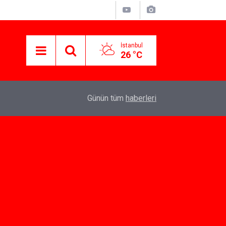
İstanbul
26 °C
07:10
Yeni İlişkiler İçin Dating App Seçenekleri
Günün tüm
haberleri