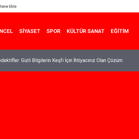
itene Ekle
NCEL
SIYASET
SPOR
KÜLTÜR SANAT
EĞITIM
de Kiralık Daire Seçenekleriyle Konforlu Bir Yaşam