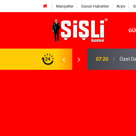
Manşetler
Günün Haberleri
Arşiv
S
GÜ
n Keşfi İçin İhtiyacınız Olan Çözüm
24
07:15
İskele'