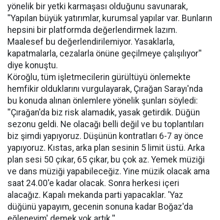
yönelik bir yetki karmaşası olduğunu savunarak,
''Yapılan büyük yatırımlar, kurumsal yapılar var. Bunların
hepsini bir platformda değerlendirmek lazım.
Maalesef bu değerlendirilemiyor. Yasaklarla,
kapatmalarla, cezalarla önüne geçilmeye çalışılıyor''
diye konuştu.
Köroğlu, tüm işletmecilerin gürültüyü önlemekte
hemfikir olduklarını vurgulayarak, Çırağan Sarayı'nda
bu konuda alınan önlemlere yönelik şunları söyledi:
''Çırağan'da biz risk alamadık, yasak getirdik. Düğün
sezonu geldi. Ne olacağı belli değil ve bu toplantıları
biz şimdi yapıyoruz. Düşünün kontratları 6-7 ay önce
yapıyoruz. Kıstas, arka plan sesinin 5 limit üstü. Arka
plan sesi 50 çıkar, 65 çıkar, bu çok az. Yemek müziği
ve dans müziği yapabileceğiz. Yine müzik olacak ama
saat 24.00'e kadar olacak. Sonra herkesi içeri
alacağız. Kapalı mekanda parti yapacaklar. 'Yaz
düğünü yapayım, gecenin sonuna kadar Boğaz'da
eğleneyim' demek yok artık.''