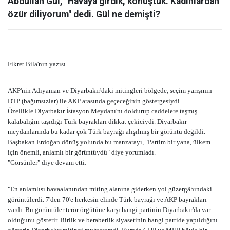
Abdullah Gül, "Havaya girdik, konuştuk. Kadınlardan
özür diliyorum" dedi. Gül ne demişti?
Fikret Bila'nın yazısı
AKP'nin Adıyaman ve Diyarbakır'daki mitingleri bölgede, seçim yarışının
DTP (bağımsızlar) ile AKP arasında geçeceğinin göstergesiydi.
Özellikle Diyarbakır İstasyon Meydanı'nı doldurup caddelere taşmış
kalabalığın taşıdığı Türk bayrakları dikkat çekiciydi. Diyarbakır
meydanlarında bu kadar çok Türk bayrağı alışılmış bir görüntü değildi.
Başbakan Erdoğan dönüş yolunda bu manzarayı, "Partim bir yana, ülkem
için önemli, anlamlı bir görüntüydü" diye yorumladı.
"Görsünler" diye devam etti:
"En anlamlısı havaalanından miting alanına giderken yol güzergâhındaki
görüntülerdi. 7'den 70'e herkesin elinde Türk bayrağı ve AKP bayrakları
vardı. Bu görüntüler terör örgütüne karşı hangi partinin Diyarbakır'da var
olduğunu gösterir. Birlik ve beraberlik siyasetinin hangi partide yapıldığını