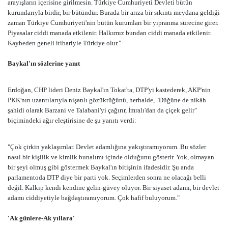
arayışların içerisine girilmesin. Türkiye Cumhuriyeti Devleti bütün
kurumlarıyla birdir, bir bütündür. Burada bir arıza bir sıkıntı meydana geldiği
zaman Türkiye Cumhuriyeti'nin bütün kurumları bir yıpranma sürecine girer.
Piyasalar ciddi manada etkilenir. Halkımız bundan ciddi manada etkilenir.
Kaybeden geneli itibariyle Türkiye olur."
Baykal'ın sözlerine yanıt
Erdoğan, CHP lideri Deniz Baykal'ın Tokat'ta, DTP'yi kastederek, AKP'nin
PKK'nın uzantılarıyla nişanlı gözüktüğünü, herhalde, "Düğüne de nikâh
şahidi olarak Barzani ve Talabani'yi çağırır, İmralı'dan da çiçek gelir"
biçimindeki ağır eleştirisine de şu yanıtı verdi:
"Çok çirkin yaklaşımlar. Devlet adamlığına yakıştıramıyorum. Bu sözler
nasıl bir kişilik ve kimlik bunalımı içinde olduğunu gösterir. Yok, olmayan
bir şeyi olmuş gibi göstermek Baykal'ın bitişinin ifadesidir. Şu anda
parlamentoda DTP diye bir parti yok. Seçimlerden sonra ne olacağı belli
değil. Kalkıp kendi kendine gelin-güvey oluyor. Bir siyaset adamı, bir devlet
adamı ciddiyetiyle bağdaştıramıyorum. Çok hafif buluyorum."
'Ak günlere-Ak yıllara'