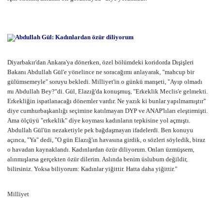
Abdullah Gül: Kadınlardan özür diliyorum
Diyarbakır'dan Ankara'ya dönerken, özel bölümdeki koridorda Dışişleri
Bakanı Abdullah Gül'e yönelince ne soracağımı anlayarak, "mahcup bir
gülümsemeyle" soruyu bekledi. Milliyet'in o günkü manşeti, "Ayıp olmadı
mı Abdullah Bey?"di. Gül, Elazığ'da konuşmuş, "Erkeklik Meclis'e gelmekti.
Erkekliğin ispatlanacağı dönemler vardır. Ne yazık ki bunlar yapılmamıştır"
diye cumhurbaşkanlığı seçimine katılmayan DYP ve ANAP'lıları eleştirmişti.
Ama ölçüyü "erkeklik" diye koyması kadınların tepkisine yol açmıştı.
Abdullah Gül'ün nezaketiyle pek bağdaşmayan ifadelerdi. Ben konuyu
açınca, "Ya" dedi, "O gün Elazığ'ın havasına girdik, o sözleri söyledik, biraz
o havadan kaynaklandı. Kadınlardan özür diliyorum. Onları üzmüşsem,
alınmışlarsa gerçekten özür dilerim. Aslında benim üslubum değildir,
bilirsiniz. Yoksa biliyorum: Kadınlar yiğittir. Hatta daha yiğittir."
Milliyet