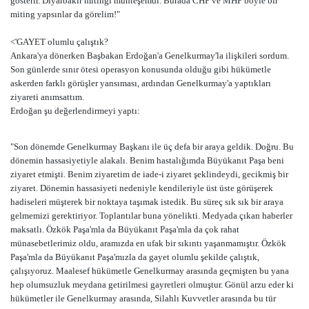
gösterir. Diyarbakır mitingi muhteşemdi. Burada CHP ve MHP böyle bir
miting yapsınlar da görelim!"
<'GAYET olumlu çalıştık?
Ankara'ya dönerken Başbakan Erdoğan'a Genelkurmay'la ilişkileri sordum.
Son günlerde sınır ötesi operasyon konusunda olduğu gibi hükümetle
askerden farklı görüşler yansıması, ardından Genelkurmay'a yaptıkları
ziyareti anımsattım.
Erdoğan şu değerlendirmeyi yaptı:
"Son dönemde Genelkurmay Başkanı ile üç defa bir araya geldik. Doğru. Bu
dönemin hassasiyetiyle alakalı. Benim hastalığımda Büyükanıt Paşa beni
ziyaret etmişti. Benim ziyaretim de iade-i ziyaret şeklindeydi, gecikmiş bir
ziyaret. Dönemin hassasiyeti nedeniyle kendileriyle üst üste görüşerek
hadiseleri müşterek bir noktaya taşımak istedik. Bu süreç sık sık bir araya
gelmemizi gerektiriyor. Toplantılar buna yönelikti. Medyada çıkan haberler
maksatlı. Özkök Paşa'mla da Büyükanıt Paşa'mla da çok rahat
münasebetlerimiz oldu, aramızda en ufak bir sıkıntı yaşanmamıştır. Özkök
Paşa'mla da Büyükanıt Paşa'mızla da gayet olumlu şekilde çalıştık,
çalışıyoruz. Maalesef hükümetle Genelkurmay arasında geçmişten bu yana
hep olumsuzluk meydana getirilmesi gayretleri olmuştur. Gönül arzu eder ki
hükümetler ile Genelkurmay arasında, Silahlı Kuvvetler arasında bu tür