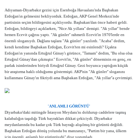
Adıyaman-Diyarbakır gezisi için Esenboğa Havaalanı'nda Başbakan
Erdoğan'ın gelmesini bekliyorduk. Erdoğan, AKP Genel Merkezi'nde
partisinin seçim bildirgesini açıklıyordu. Başbakan'dan önce haberi geldi.
Erdoğan, bildirgeyi açıklarken, "Nice Ak yıllara" demişti. "Ak yıllar" bende
hemen Ecevit çağrısı yaptı. "Ak günler" rahmetli Ecevit'in 1970'lerde en
önemli sloganıydı. Dağlara taşlara "Ak günler" yazılırdı. "Acaba" dedim,
kendi kendime Başbakan Erdoğan, Ecevit'ten mi esinlendi? Uçakta
Erdoğan'ın yanında Ertuğrul Günay'ı görünce, "Tamam" dedim, "Bu olsa olsa
Ertuğrul Günay'dan çıkmıştır." Ecevit'in, "Ak günler" döneminin en genç, en
parlak isimlerinden biriydi Ertuğrul Günay. Gezi boyunca yaptığım küçük
bir araştırma haklı olduğumu göstermişti. AKP'nin "Ak günler" sloganını
kullanması Günay'ın fikriydi ama Başbakan Erdoğan, "Ak yıllar"a çevirmişti.
'ANLAMLI GÖRÜNTÜ'
Diyarbakır'daki mitingde İstasyon Meydanı'nı doldurup caddelere taşmış
kalabalığın taşıdığı Türk bayrakları dikkat çekiciydi. Diyarbakır
meydanlarında bu kadar çok Türk bayrağı alışılmış bir görüntü değildi.
Başbakan Erdoğan dönüş yolunda bu manzarayı, "Partim bir yana, ülkem
için önemli, anlamlı bir görüntüydü" diye yorumladı.