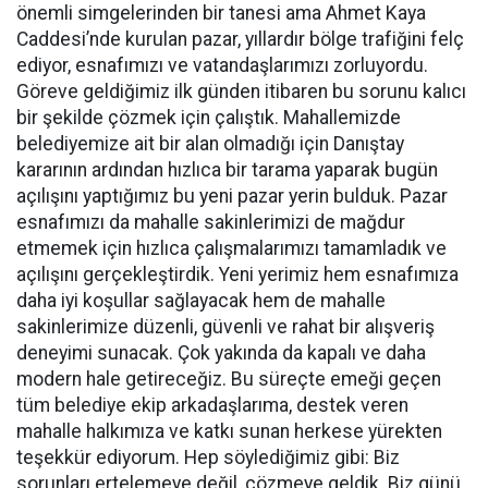
önemli simgelerinden bir tanesi ama Ahmet Kaya
Caddesi’nde kurulan pazar, yıllardır bölge trafiğini felç
ediyor, esnafımızı ve vatandaşlarımızı zorluyordu.
Göreve geldiğimiz ilk günden itibaren bu sorunu kalıcı
bir şekilde çözmek için çalıştık. Mahallemizde
belediyemize ait bir alan olmadığı için Danıştay
kararının ardından hızlıca bir tarama yaparak bugün
açılışını yaptığımız bu yeni pazar yerin bulduk. Pazar
esnafımızı da mahalle sakinlerimizi de mağdur
etmemek için hızlıca çalışmalarımızı tamamladık ve
açılışını gerçekleştirdik. Yeni yerimiz hem esnafımıza
daha iyi koşullar sağlayacak hem de mahalle
sakinlerimize düzenli, güvenli ve rahat bir alışveriş
deneyimi sunacak. Çok yakında da kapalı ve daha
modern hale getireceğiz. Bu süreçte emeği geçen
tüm belediye ekip arkadaşlarıma, destek veren
mahalle halkımıza ve katkı sunan herkese yürekten
teşekkür ediyorum. Hep söylediğimiz gibi: Biz
sorunları ertelemeye değil, çözmeye geldik. Biz günü