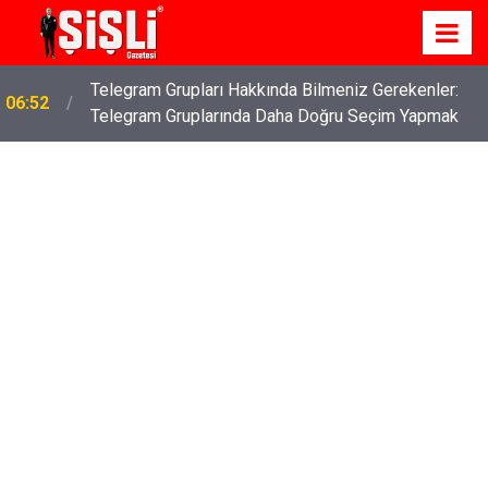
İş Davaları: Haklarınızı Bilmek ve Koruma Altına
04:43
Almak