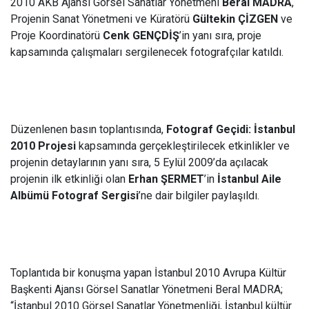
2010 AKB Ajansı Görsel Sanatlar Yönetmeni
Beral MADRA
,
Projenin Sanat Yönetmeni ve Küratörü
Gültekin ÇİZGEN
ve
Proje Koordinatörü
Cenk GENÇDİŞ
’in yanı sıra, proje
kapsamında çalışmaları sergilenecek fotografçılar katıldı.
Düzenlenen basın toplantısında,
Fotograf Geçidi: İstanbul
2010 Projesi
kapsamında gerçekleştirilecek etkinlikler ve
projenin detaylarının yanı sıra, 5 Eylül 2009’da açılacak
projenin ilk etkinliği olan
Erhan ŞERMET
’in
İstanbul Aile
Albümü Fotograf Sergisi
’ne dair bilgiler paylaşıldı.
Toplantıda bir konuşma yapan İstanbul 2010 Avrupa Kültür
Başkenti Ajansı Görsel Sanatlar Yönetmeni Beral MADRA;
“İstanbul 2010 Görsel Sanatlar Yönetmenliği, İstanbul kültür