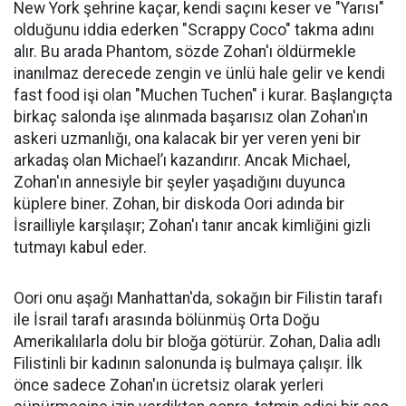
New York şehrine kaçar, kendi saçını keser ve "Yarısı"
olduğunu iddia ederken "Scrappy Coco" takma adını
alır. Bu arada Phantom, sözde Zohan'ı öldürmekle
inanılmaz derecede zengin ve ünlü hale gelir ve kendi
fast food işi olan "Muchen Tuchen" i kurar. Başlangıçta
birkaç salonda işe alınmada başarısız olan Zohan'ın
askeri uzmanlığı, ona kalacak bir yer veren yeni bir
arkadaş olan Michael’ı kazandırır. Ancak Michael,
Zohan'ın annesiyle bir şeyler yaşadığını duyunca
küplere biner. Zohan, bir diskoda Oori adında bir
İsrailliyle karşılaşır; Zohan'ı tanır ancak kimliğini gizli
tutmayı kabul eder.
Oori onu aşağı Manhattan'da, sokağın bir Filistin tarafı
ile İsrail tarafı arasında bölünmüş Orta Doğu
Amerikalılarla dolu bir bloğa götürür. Zohan, Dalia adlı
Filistinli bir kadının salonunda iş bulmaya çalışır. İlk
önce sadece Zohan'ın ücretsiz olarak yerleri