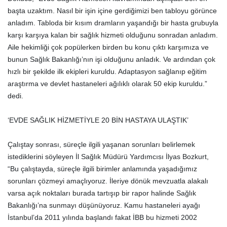
başta uzaktım. Nasıl bir işin içine gerdiğimizi ben tabloyu görünce
anladım. Tabloda bir kısım dramların yaşandığı bir hasta grubuyla
karşı karşıya kalan bir sağlık hizmeti olduğunu sonradan anladım.
Aile hekimliği çok popülerken birden bu konu çıktı karşımıza ve
bunun Sağlık Bakanlığı’nın işi olduğunu anladık. Ve ardından çok
hızlı bir şekilde ilk ekipleri kuruldu. Adaptasyon sağlanıp eğitim
araştırma ve devlet hastaneleri ağılıklı olarak 50 ekip kuruldu.”
dedi.
‘EVDE SAĞLIK HİZMETİYLE 20 BİN HASTAYA ULAŞTIK’
Çalıştay sonrası, süreçle ilgili yaşanan sorunları belirlemek
istediklerini söyleyen İl Sağlık Müdürü Yardımcısı İlyas Bozkurt,
“Bu çalıştayda, süreçle ilgili birimler anlamında yaşadığımız
sorunları çözmeyi amaçlıyoruz. İleriye dönük mevzuatla alakalı
varsa açık noktaları burada tartışıp bir rapor halinde Sağlık
Bakanlığı’na sunmayı düşünüyoruz. Kamu hastaneleri ayağı
İstanbul’da 2011 yılında başlandı fakat İBB bu hizmeti 2002