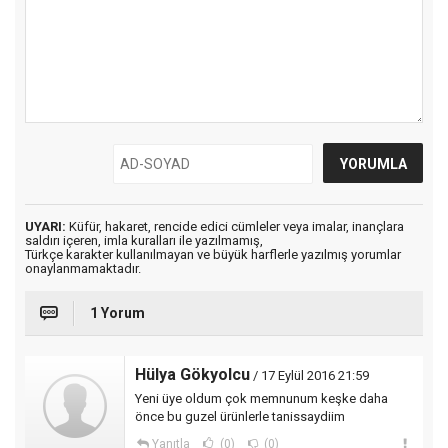
UYARI:
Küfür, hakaret, rencide edici cümleler veya imalar, inançlara
saldırı içeren, imla kuralları ile yazılmamış,
Türkçe karakter kullanılmayan ve büyük harflerle yazılmış yorumlar
onaylanmamaktadır.
1 Yorum
Hülya Gökyolcu
/ 17 Eylül 2016 21:59
Yeni üye oldum çok memnunum keşke daha
önce bu guzel ürünlerle tanissaydiim
Yanıtla
(0)
(0)