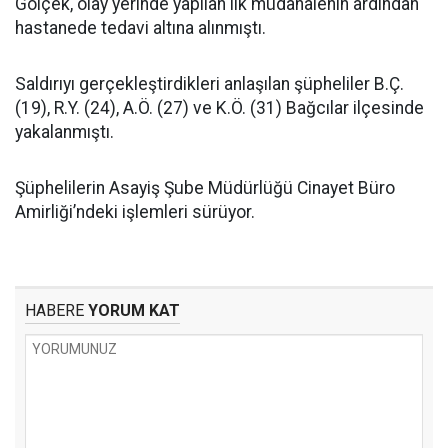
Gölçek, olay yerinde yapılan ilk müdahalenin ardından
hastanede tedavi altına alınmıştı.
Saldırıyı gerçekleştirdikleri anlaşılan şüpheliler B.Ç.
(19), R.Y. (24), A.Ö. (27) ve K.Ö. (31) Bağcılar ilçesinde
yakalanmıştı.
Şüphelilerin Asayiş Şube Müdürlüğü Cinayet Büro
Amirliği’ndeki işlemleri sürüyor.
HABERE
YORUM KAT