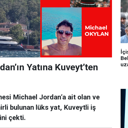
İçi
Be
uza
dan’ın Yatına Kuveyt’ten
esi Michael Jordan’a ait olan ve
rli bulunan lüks yat, Kuveytli iş
ni çekti.