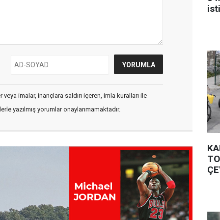
is
veya imalar, inançlara saldırı içeren, imla kuralları ile
flerle yazılmış yorumlar onaylanmamaktadır.
KA
TO
ÇE