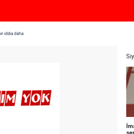
ir iddia daha
Si
İm
se