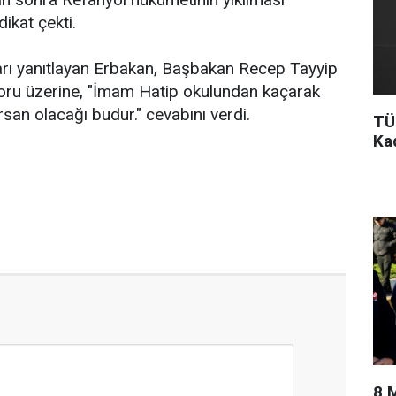
dikat çekti.
arı yanıtlayan Erbakan, Başbakan Recep Tayyip
r soru üzerine, "İmam Hatip okulundan kaçarak
san olacağı budur." cevabını verdi.
TÜ
Ka
8 