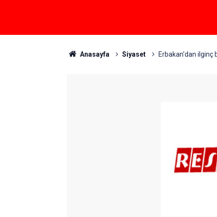
Anasayfa
Siyaset
Erbakan'dan ilginç b