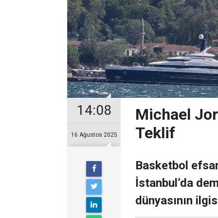
14:08
Michael Jor
Teklif
16 Ağustos 2025
Basketbol efsan
İstanbul’da demi
dünyasının ilgisi