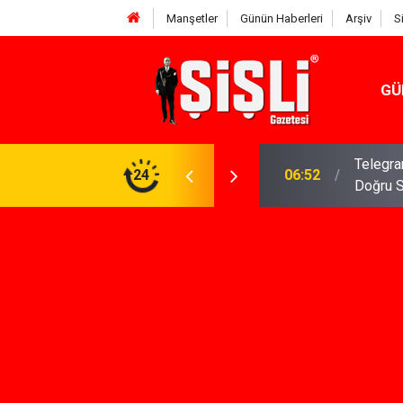
Manşetler
Günün Haberleri
Arşiv
S
GÜ
meniz Gerekenler: Telegram Gruplarında Daha
24
04:43
İş Dava