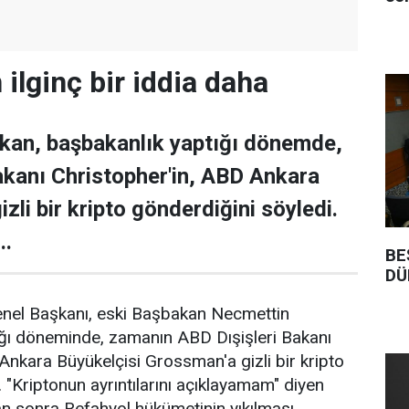
ilginç bir iddia daha
kan, başbakanlık yaptığı dönemde,
akanı Christopher'in, ABD Ankara
izli bir kripto gönderdiğini söyledi.
..
BE
DÜ
Genel Başkanı, eski Başbakan Necmettin
ğı döneminde, zamanın ABD Dışişleri Bakanı
Ankara Büyükelçisi Grossman'a gizli bir kripto
 "Kriptonun ayrıntılarını açıklayamam" diyen
n sonra Refahyol hükümetinin yıkılması