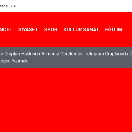
itene Ekle
NCEL
SIYASET
SPOR
KÜLTÜR SANAT
EĞITIM
ları: Haklarınızı Bilmek ve Koruma Altına Almak