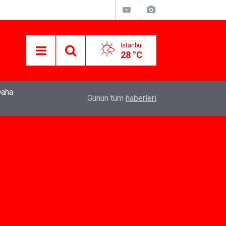
İstanbul
28 °C
22:37
Özlem Drahyalı Kimdir, Nereli ve Kaç Yaşındadır
Günün tüm
haberleri