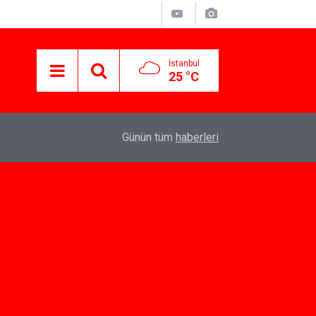
İstanbul
25 °C
07:10
Yeni İlişkiler İçin Dating App Seçenekleri
Günün tüm
haberleri