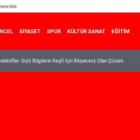
itene Ekle
NCEL
SIYASET
SPOR
KÜLTÜR SANAT
EĞITIM
de Kiralık Daire Seçenekleriyle Konforlu Bir Yaşam