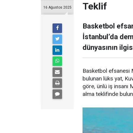
Teklif
16 Ağustos 2025
Basketbol efsan
İstanbul’da demi
dünyasının ilgisi
Basketbol efsanesi M
bulunan lüks yat, Kuve
göre, ünlü iş insanı 
alma teklifinde bulu