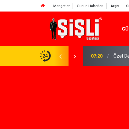
Manşetler
Günün Haberleri
Arşiv
S
GÜ
n Keşfi İçin İhtiyacınız Olan Çözüm
24
07:15
İskele'