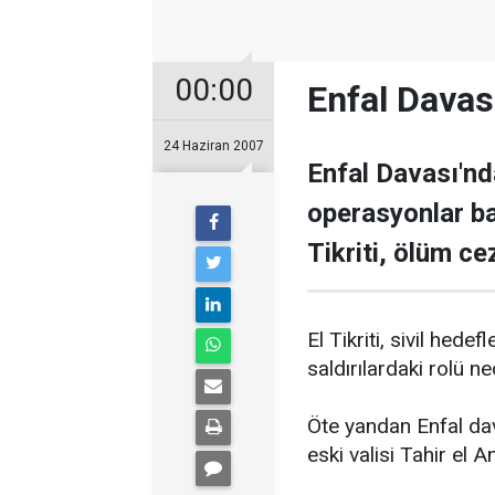
00:00
Enfal Davas
24 Haziran 2007
Enfal Davası'n
operasyonlar ba
Tikriti, ölüm ce
El Tikriti, sivil hed
saldırılardaki rolü n
Öte yandan Enfal dava
eski valisi Tahir el An