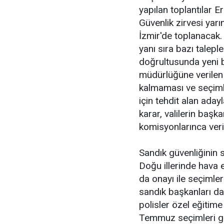
yapılan toplantılar 
Güvenlik zirvesi yar
İzmir'de toplanacak. T
yanı sıra bazı talepler
doğrultusunda yeni b
müdürlüğüne verilen 
kalmaması ve seçiml
için tehdit alan ada
karar, valilerin başk
komisyonlarınca veri
Sandık güvenliğinin s
Doğu illerinde hava
da onayı ile seçimle
sandık başkanları d
polisler özel eğitim
Temmuz seçimleri ger