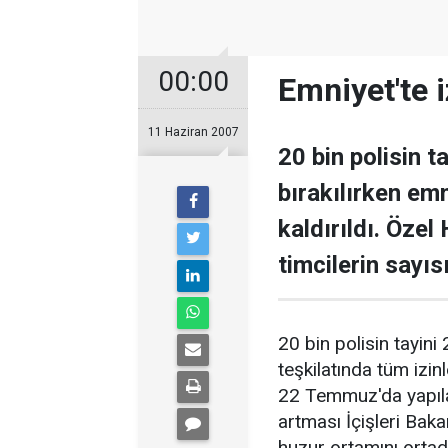
00:00
Emniyet'te i
11 Haziran 2007
20 bin polisin 
bırakılırken emn
kaldırıldı. Özel
timcilerin sayıs
20 bin polisin tayin
teşkilatında tüm izinle
22 Temmuz'da yapıla
artması İçişleri Baka
huzur ortamını ortad