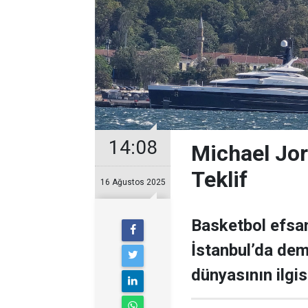
14:08
Michael Jor
Teklif
16 Ağustos 2025
Basketbol efsan
İstanbul’da demi
dünyasının ilgisi