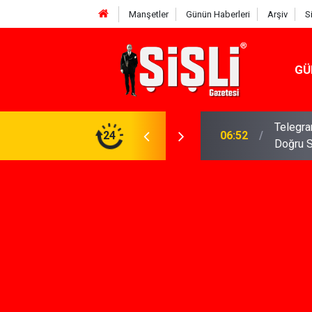
Manşetler
Günün Haberleri
Arşiv
S
GÜ
meniz Gerekenler: Telegram Gruplarında Daha
24
04:43
İş Dava