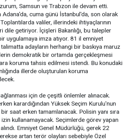
Erzurum, Samsun ve Trabzon ile devam etti.
ın Adana'da, cuma günü İstanbul'da, son olarak
oplantılarda valiler, illerindeki ihtiyaçlarının
i dile getiriyor. İçişleri Bakanlığı, bu talepler
ir uygulamaya imza atıyor. 81 il emniyet
talimatta adayların herhangi bir baskıya maruz
erin demokratik bir ortamda gerçekleşmesi
ylara koruma tahsis edilmesi istendi. Bu konudaki
anlığında illerde oluşturulan koruma
lecek.
ağlanması için de çeşitli önlemler alınacak.
 erken karardığından Yüksek Seçim Kurulu'nun
r bir saat erken tamamlanacak. Polisin yanı sıra
a izin kullanamayacak. Seçimlerde görev yapan
e alındı. Emniyet Genel Müdürlüğü, gerek 22
ekse artan terör olayları sebebiyle Özel