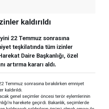
zinler kaldırıldı
tayini 22 Temmuz sonrasına
iyet teşkilatında tüm izinler
 Harekat Daire Başkanlığı, özel
ını artırma kararı aldı.
i 22 Temmuz sonrasına bırakılırken emniyet
r kaldırıldı.
cak genel seçimler öncesi terör eylemlerinin
nlığı'nı harekete geçirdi. Bakanlık, seçimlerde
an kaldıracak saldırıların önünü almak amacı ile