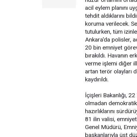
acil eylem planını u
tehdit aldıklarını bil
koruma verilecek. Se
tutulurken, tüm izin
Ankara'da polisler, a
20 bin emniyet görevl
bırakıldı. Havanın e
verme işlemi diğer i
artan terör olayları d
kaydırıldı.
İçişleri Bakanlığı, 
olmadan demokratik 
hazırlıklarını sürd
81 ilin valisi, emni
Genel Müdürü, Emniye
başkanlarıyla üst düz