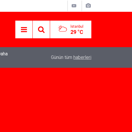
İstanbul
29 °C
22:37
Özlem Drahyalı Kimdir, Nereli ve Kaç Yaşındadır
Günün tüm
haberleri