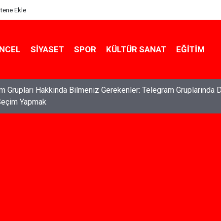
itene Ekle
NCEL
SIYASET
SPOR
KÜLTÜR SANAT
EĞITIM
ları: Haklarınızı Bilmek ve Koruma Altına Almak