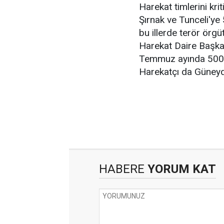
Harekat timlerini kri
Şırnak ve Tunceli'ye 
bu illerde terör örgü
Harekat Daire Başkanl
Temmuz ayında 500 p
Harekatçı da Güneyd
HABERE
YORUM KAT