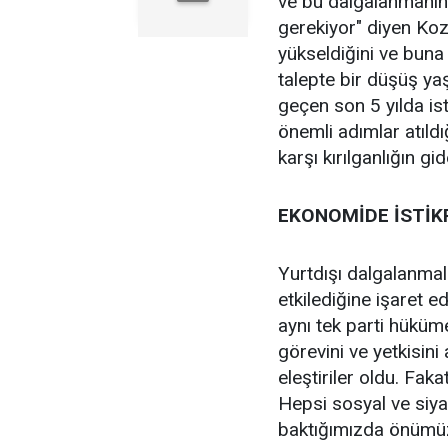
ve bu dalgalanmanın
gerekiyor" diyen Koz
yükseldiğini ve buna 
talepte bir düşüş y
geçen son 5 yılda is
önemli adımlar atıldı
karşı kırılganlığın gid
EKONOMİDE İSTİK
Yurtdışı dalgalanmal
etkilediğine işaret e
aynı tek parti hüküme
görevini ve yetkisin
eleştiriler oldu. Fakat
Hepsi sosyal ve siya
baktığımızda önümüzd