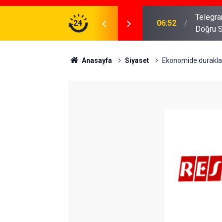
meniz Gerekenler: Telegram Gruplarında Daha
24
04:43
İş Dava
Anasayfa
Siyaset
Ekonomide durakl