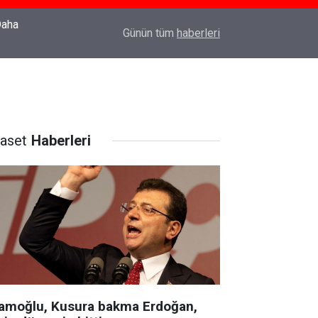
22:37
Özlem Drahyalı Kimdir, Nereli ve Kaç Yaşındadır
Günün tüm
haberleri
yaset
Haberleri
amoğlu, Kusura bakma Erdoğan,