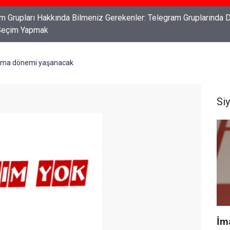
ları: Haklarınızı Bilmek ve Koruma Altına Almak
ama dönemi yaşanacak
Si
İm