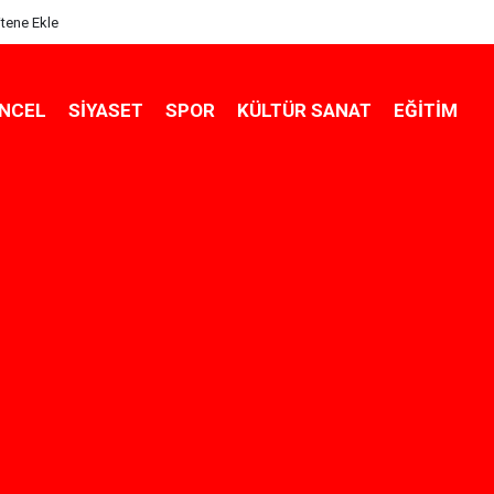
itene Ekle
NCEL
SIYASET
SPOR
KÜLTÜR SANAT
EĞITIM