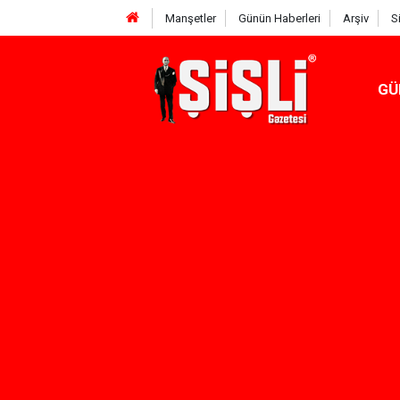
Manşetler
Günün Haberleri
Arşiv
S
GÜ