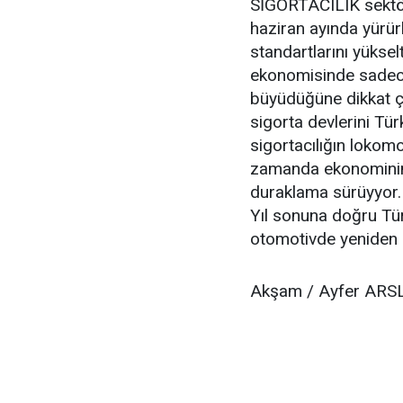
SİGORTACILIK sektö
haziran ayında yürür
standartlarını yükse
ekonomisinde sadece
büyüdüğüne dikkat ç
sigorta devlerini Tür
sigortacılığın lokom
zamanda ekonominin
duraklama sürüyyor. 
Yıl sonuna doğru Tür
otomotivde yeniden 
Akşam / Ayfer AR