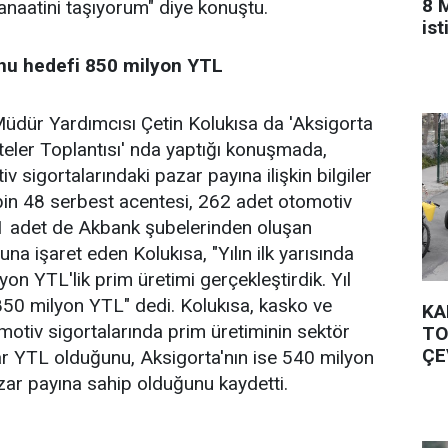
8 
kanaatini taşıyorum" diye konuştu.
is
onu hedefi 850 milyon YTL
ür Yardımcısı Çetin Kolukısa da 'Aksigorta
eler Toplantısı' nda yaptığı konuşmada,
v sigortalarındaki pazar payına ilişkin bilgiler
 bin 48 serbest acentesi, 262 adet otomotiv
91 adet de Akbank şubelerinden oluşan
a işaret eden Kolukısa, "Yılın ilk yarısında
yon YTL'lik prim üretimi gerçekleştirdik. Yıl
850 milyon YTL" dedi. Kolukısa, kasko ve
KA
motiv sigortalarında prim üretiminin sektör
TO
ÇE
r YTL olduğunu, Aksigorta'nın ise 540 milyon
ar payına sahip olduğunu kaydetti.