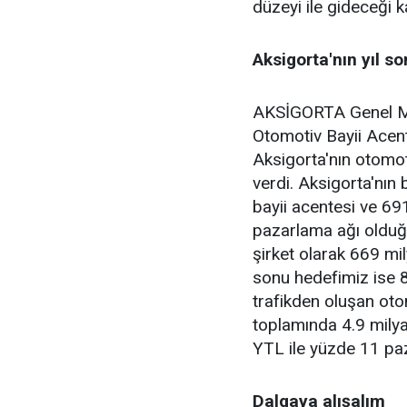
düzeyi ile gideceği 
Aksigorta'nın yıl s
AKSİGORTA Genel Müd
Otomotiv Bayii Acent
Aksigorta'nın otomoti
verdi. Aksigorta'nın
bayii acentesi ve 6
pazarlama ağı olduğun
şirket olarak 669 mil
sonu hedefimiz ise 
trafikden oluşan oto
toplamında 4.9 milya
YTL ile yüzde 11 paz
Dalgaya alışalım