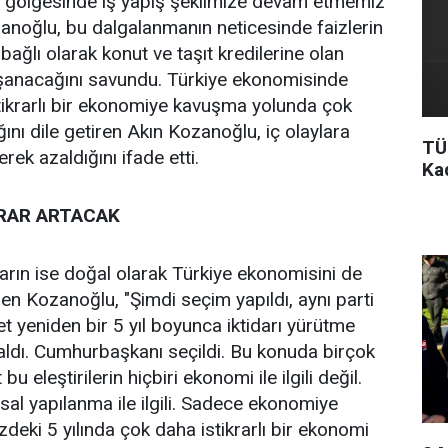
 gölgesinde iş yapış şeklimize devam etmemiz
anoğlu, bu dalgalanmanın neticesinde faizlerin
bağlı olarak konut ve taşıt kredilerine olan
aşanacağını savundu. Türkiye ekonomisinde
tikrarlı bir ekonomiye kavuşma yolunda çok
ğını dile getiren Akın Kozanoğlu, iç olaylara
TÜ
erek azaldığını ifade etti.
Ka
RAR ARTACAK
arın ise doğal olarak Türkiye ekonomisini de
den Kozanoğlu, "Şimdi seçim yapıldı, aynı parti
t yeniden bir 5 yıl boyunca iktidarı yürütme
i aldı. Cumhurbaşkanı seçildi. Bu konuda birçok
 bu eleştirilerin hiçbiri ekonomi ile ilgili değil.
sal yapılanma ile ilgili. Sadece ekonomiye
eki 5 yılında çok daha istikrarlı bir ekonomi