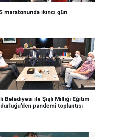
S maratonunda ikinci gün
li Belediyesi ile Şişli Milliği Eğitim
dürlüğü'den pandemi toplantısı