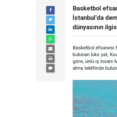
Basketbol efsan
İstanbul’da demi
dünyasının ilgisi
Basketbol efsanesi M
bulunan lüks yat, Kuve
göre, ünlü iş insanı 
alma teklifinde bulu