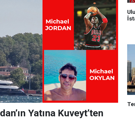
Ulu
İst
Te
dan’ın Yatına Kuveyt’ten