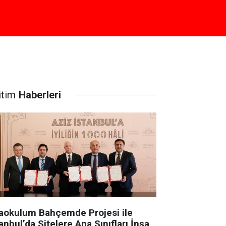
itim
Haberleri
aokulum Bahçemde Projesi ile
anbul’da Sitelere Ana Sınıfları İnşa