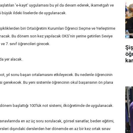
şlatılan 'e-kayıt' uygulaması bu yıl da devam ederek, ikametgah ve
6 büyük ildeki liselerde de uygulanacak.
ikliklerden biri Ortaöğretim Kurumları Öğrenci Seçme ve Yerleştirme
nacak. Bu dönem son kez yapılacak OKS'nin yerine getirilen Seviye
 ve 7. sınıf öğrencileri girecek.
Şiş
öğr
ka
da yer alacak.
not, yıl sonu başarı ortalamasını etkileyecek. Bu nedenle öğrencinin
esi gerekecek. Bu yeni sistemle öğrencinin okul başarısının ön plana
dönem başlattığı 100'lük not sistemi, ilköğretimde de uygulanacak.
 sınavlarında en az üç soru sorulacak, görsel sanatlar, beden eğitimi,
ersleri dışındaki derslerden her dönemde en az bir kez ortak sınav