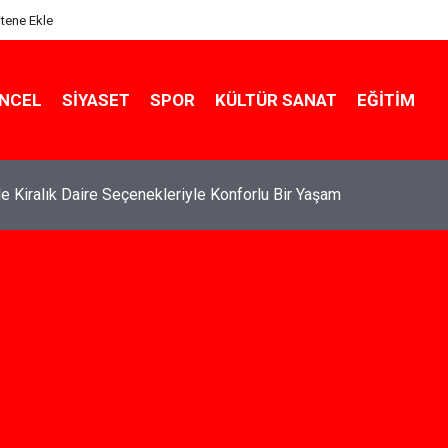
itene Ekle
NCEL
SIYASET
SPOR
KÜLTÜR SANAT
EĞITIM
de Kiralık Daire Seçenekleriyle Konforlu Bir Yaşam