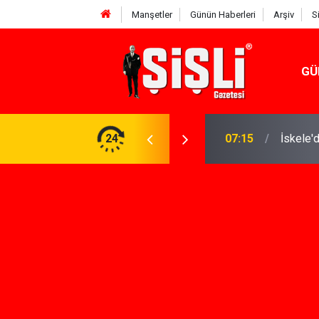
Manşetler
Günün Haberleri
Arşiv
S
GÜ
n Keşfi İçin İhtiyacınız Olan Çözüm
24
07:15
İskele'