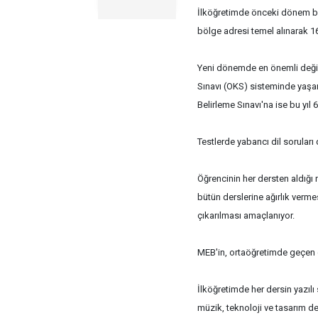
İlköğretimde önceki dönem ba
bölge adresi temel alınarak 1
Yeni dönemde en önemli değiş
Sınavı (OKS) sisteminde yaşa
Belirleme Sınavı'na ise bu yıl 6
Testlerde yabancı dil soruları 
Öğrencinin her dersten aldığı 
bütün derslerine ağırlık verm
çıkarılması amaçlanıyor.
MEB'in, ortaöğretimde geçen 
İlköğretimde her dersin yazılı
müzik, teknoloji ve tasarım d