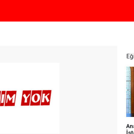
Eğ
An
İst