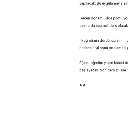
yapılacak. Bu uygulamayla sın
Geçen dönem 5 ilde pilot uygul
sınıflarda seçmeli ders olara
İlköğretimin dördüncü sınıfın
notlarının yıl sonu ortalaması
Eğitim-öğretim yılının birinc
başlayacak. Son ders zili ise
A.A.