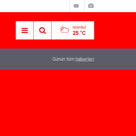
İstanbul
25 °C
07:10
Yeni İlişkiler İçin Dating App Seçenekleri
Günün tüm
haberleri