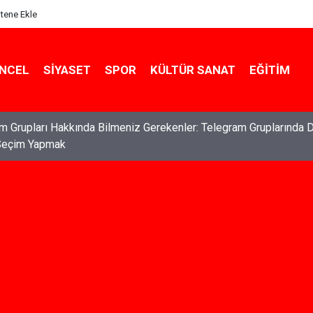
itene Ekle
NCEL
SIYASET
SPOR
KÜLTÜR SANAT
EĞITIM
ları: Haklarınızı Bilmek ve Koruma Altına Almak