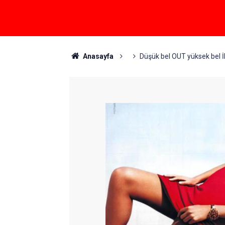
Anasayfa
Düşük bel OUT yüksek bel İ