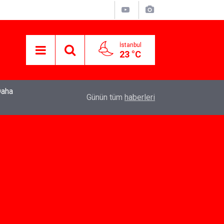
İstanbul
23 °C
22:37
Özlem Drahyalı Kimdir, Nereli ve Kaç Yaşındadır
Günün tüm
haberleri