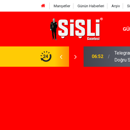
Manşetler
Günün Haberleri
Arşiv
S
GÜ
meniz Gerekenler: Telegram Gruplarında Daha
24
04:43
İş Dava