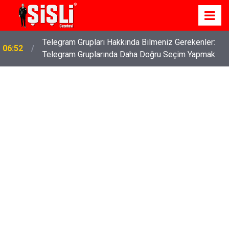
İş Davaları: Haklarınızı Bilmek ve Koruma Altına
04:43
Almak