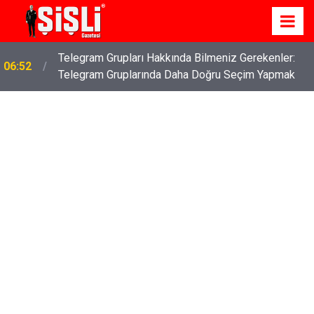
İş Davaları: Haklarınızı Bilmek ve Koruma Altına
04:43
Almak