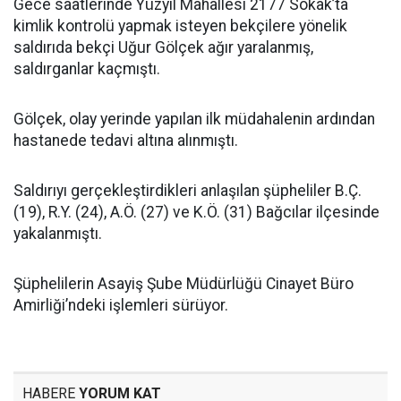
Gece saatlerinde Yüzyıl Mahallesi 2177 Sokak’ta
kimlik kontrolü yapmak isteyen bekçilere yönelik
saldırıda bekçi Uğur Gölçek ağır yaralanmış,
saldırganlar kaçmıştı.
Gölçek, olay yerinde yapılan ilk müdahalenin ardından
hastanede tedavi altına alınmıştı.
Saldırıyı gerçekleştirdikleri anlaşılan şüpheliler B.Ç.
(19), R.Y. (24), A.Ö. (27) ve K.Ö. (31) Bağcılar ilçesinde
yakalanmıştı.
Şüphelilerin Asayiş Şube Müdürlüğü Cinayet Büro
Amirliği’ndeki işlemleri sürüyor.
HABERE
YORUM KAT