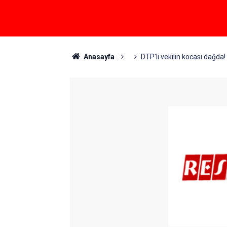
Anasayfa
DTP'li vekilin kocası dağda!