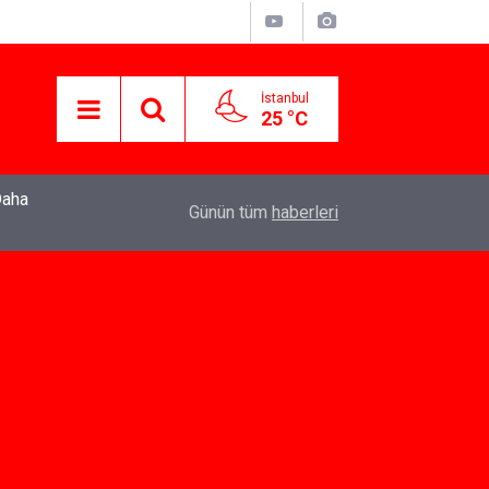
İstanbul
25 °C
22:37
Özlem Drahyalı Kimdir, Nereli ve Kaç Yaşındadır
Günün tüm
haberleri