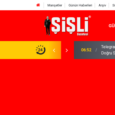
Manşetler
Günün Haberleri
Arşiv
S
GÜ
meniz Gerekenler: Telegram Gruplarında Daha
24
04:43
İş Dava