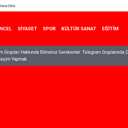
itene Ekle
NCEL
SIYASET
SPOR
KÜLTÜR SANAT
EĞITIM
ları: Haklarınızı Bilmek ve Koruma Altına Almak