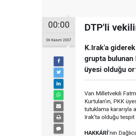
00:00
DTP'li vekil
06 Kasım 2007
K.Irak'a giderek
grupta bulunan 
üyesi olduğu ort
Van Milletvekili Fat
Kurtulan’ın, PKK üye
tutuklama kararıyla a
Irak’ta olduğu tespit 
HAKKÁRİ
’nin Dağlıc