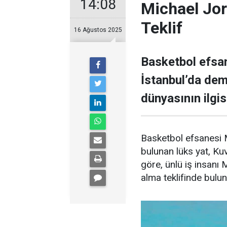
14:08
Michael Jor
Teklif
16 Ağustos 2025
Basketbol efsan
İstanbul’da demi
dünyasının ilgisi
Basketbol efsanesi M
bulunan lüks yat, Kuve
göre, ünlü iş insanı 
alma teklifinde bulu