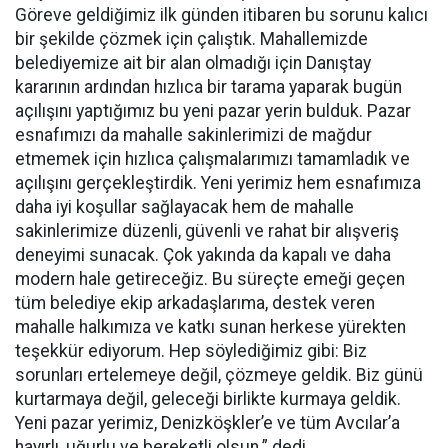
Göreve geldiğimiz ilk günden itibaren bu sorunu kalıcı
bir şekilde çözmek için çalıştık. Mahallemizde
belediyemize ait bir alan olmadığı için Danıştay
kararının ardından hızlıca bir tarama yaparak bugün
açılışını yaptığımız bu yeni pazar yerin bulduk. Pazar
esnafımızı da mahalle sakinlerimizi de mağdur
etmemek için hızlıca çalışmalarımızı tamamladık ve
açılışını gerçekleştirdik. Yeni yerimiz hem esnafımıza
daha iyi koşullar sağlayacak hem de mahalle
sakinlerimize düzenli, güvenli ve rahat bir alışveriş
deneyimi sunacak. Çok yakında da kapalı ve daha
modern hale getireceğiz. Bu süreçte emeği geçen
tüm belediye ekip arkadaşlarıma, destek veren
mahalle halkımıza ve katkı sunan herkese yürekten
teşekkür ediyorum. Hep söylediğimiz gibi: Biz
sorunları ertelemeye değil, çözmeye geldik. Biz günü
kurtarmaya değil, geleceği birlikte kurmaya geldik.
Yeni pazar yerimiz, Denizköşkler’e ve tüm Avcılar’a
hayırlı, uğurlu ve bereketli olsun.” dedi.