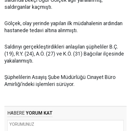
saldırıda bekçi Uğur Gölçek ağır yaralanmış,
saldırganlar kaçmıştı.
Gölçek, olay yerinde yapılan ilk müdahalenin ardından
hastanede tedavi altına alınmıştı.
Saldırıyı gerçekleştirdikleri anlaşılan şüpheliler B.Ç.
(19), R.Y. (24), A.Ö. (27) ve K.Ö. (31) Bağcılar ilçesinde
yakalanmıştı.
Şüphelilerin Asayiş Şube Müdürlüğü Cinayet Büro
Amirliği’ndeki işlemleri sürüyor.
HABERE
YORUM KAT