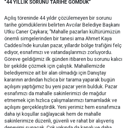
“44 YILLIK SORUNU TARİHE GÖMDÜK”
Açılış töreninde 44 yıldır çözülemeyen bir sorunu
tarihe gömdüklerini belirten Avcılar Belediye Başkanı
Utku Caner Çaykara; “Mahalle pazarları kültürümüzün
önemli simgelerinden bir tanesi ama Ahmet Kaya
Caddesi’nde kurulan pazar, yıllardır bölge trafiğini felç
ediyor, esnafımızı ve vatandaşlarımızı zorluyordu.
Göreve geldiğimiz ilk günden itibaren bu sorunu kalıcı
bir şekilde çözmek için çalıştık. Mahallemizde
belediyemize ait bir alan olmadığı için Danıştay
kararının ardından hızlıca bir tarama yaparak bugün
açılışını yaptığımız bu yeni pazar yerin bulduk. Pazar
esnafımızı da mahalle sakinlerimizi de mağdur
etmemek için hızlıca çalışmalarımızı tamamladık ve
açılışını gerçekleştirdik. Yeni yerimiz hem esnafımıza
daha iyi koşullar sağlayacak hem de mahalle
sakinlerimize düzenli, güvenli ve rahat bir alışveriş
deneyimi sunacak. Çok yakında da kapalı ve daha